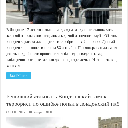
В Лондоне 17-летняя школьница трижды за один час становилась
жертвой насильников, возвращаясь домой из ночного клуба. Об этом
инциденте рассказали представители британской полиции. Данный
инцидент произошел в ночь на 30 сентября. Правоохранители смогли
узнать подробности происшествия благодаря видео с камер
наблюдения, которые засняли двоих подозреваемых. На записях видно,
как около …
Read More »
Решивший атаковать Виндзорский замок
террорист по ошибке попал в лондонский паб
01.09.2017
В мире
0