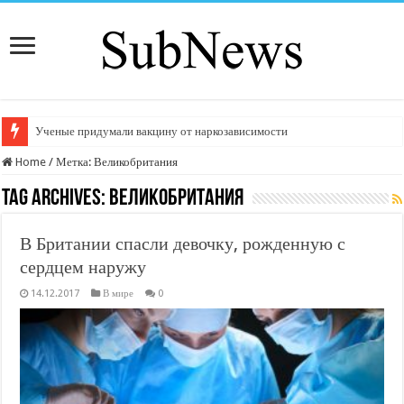
Ученые придумали вакцину от наркозависимости
Home
/
Метка:
Великобритания
Tag Archives:
Великобритания
В Британии спасли девочку, рожденную с
сердцем наружу
14.12.2017
В мире
0