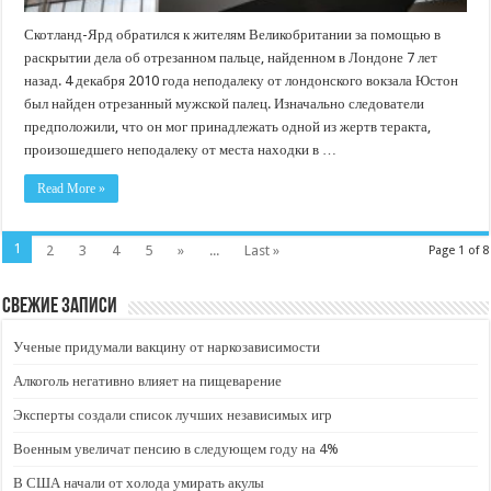
Скотланд-Ярд обратился к жителям Великобритании за помощью в
раскрытии дела об отрезанном пальце, найденном в Лондоне 7 лет
назад. 4 декабря 2010 года неподалеку от лондонского вокзала Юстон
был найден отрезанный мужской палец. Изначально следователи
предположили, что он мог принадлежать одной из жертв теракта,
произошедшего неподалеку от места находки в …
Read More »
1
2
3
4
5
»
...
Last »
Page 1 of 8
Свежие записи
Ученые придумали вакцину от наркозависимости
Алкоголь негативно влияет на пищеварение
Эксперты создали список лучших независимых игр
Военным увеличат пенсию в следующем году на 4%
В США начали от холода умирать акулы