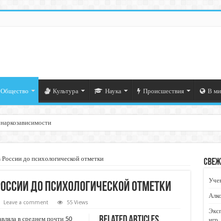
Общество
Культура
Наука
Происшествия
В ми
 наркозависимости
в России до психологической отметки
Свеж
Учен
в России до психологической отметки
Алко
Leave a comment
55 Views
Экс
Related Articles
авляла в среднем почти 50
игр