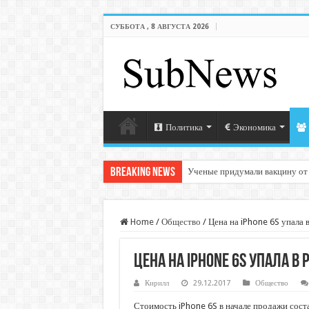
СУББОТА , 8 АВГУСТА 2026
Политика
Экономика
Breaking News
Ученые придумали вакцину от
Home
/
Общество
/
Цена на iPhone 6S упала 
Цена на iPhone 6S упала 
Кирилл
29.12.2017
Общество
Стоимость iPhone 6S в начале продажи сост