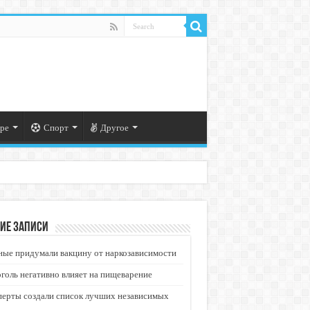
ре
Спорт
Другое
ие записи
ые придумали вакцину от наркозависимости
голь негативно влияет на пищеварение
перты создали список лучших независимых