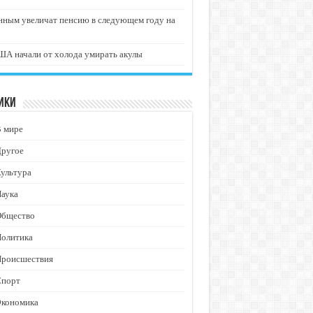
нным увеличат пенсию в следующем году на
А начали от холода умирать акулы
ики
В мире
Другое
ультура
аука
Общество
Политика
Происшествия
Спорт
Экономика