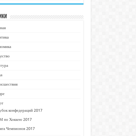
ики
ная
итика
номика
ество
ьтура
ка
исшествия
ире
рт
убок конфедераций 2017
М по Хоккею 2017
ига Чемпионов 2017