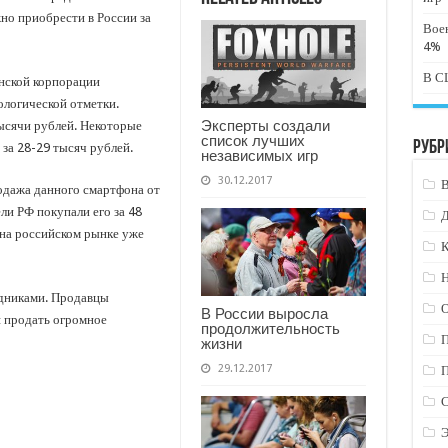
но приобрести в России за
Вое
4%
В СШ
нской корпорации
ологической отметки.
Эксперты создали
ысячи рублей. Некоторые
список лучших
Рубр
за 28-29 тысяч рублей.
независимых игр
30.12.2017
одажа данного смартфона от
ли РФ покупали его за 48
ь на российском рынке уже
К
Н
здниками. Продавцы
В России выросла
я продать огромное
продолжительность
жизни
29.12.2017