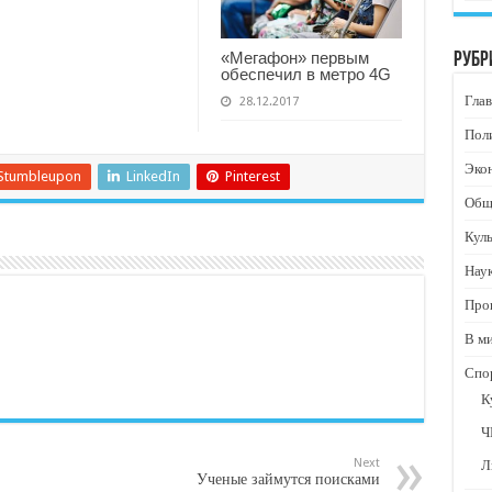
«Мегафон» первым
Рубр
обеспечил в метро 4G
Глав
28.12.2017
Пол
Эко
Stumbleupon
LinkedIn
Pinterest
Общ
Кул
Нау
Про
В м
Спо
К
Ч
Next
Л
Ученые займутся поисками