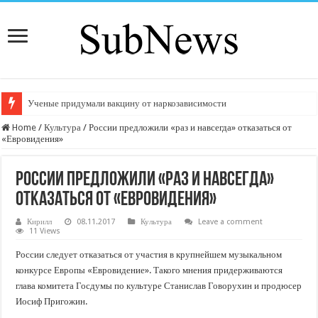
Ученые придумали вакцину от наркозависимости
Home
/
Культура
/
России предложили «раз и навсегда» отказаться от
«Евровидения»
России предложили «раз и навсегда»
отказаться от «Евровидения»
Кирилл
08.11.2017
Культура
Leave a comment
11 Views
России следует отказаться от участия в крупнейшем музыкальном
конкурсе Европы «Евровидение». Такого мнения придерживаются
глава комитета Госдумы по культуре Станислав Говорухин и продюсер
Иосиф Пригожин.