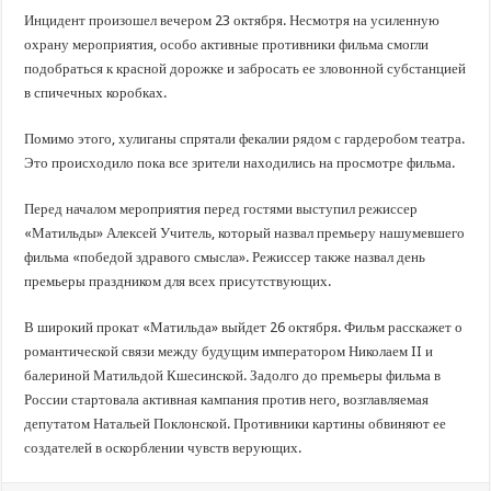
Инцидент произошел вечером 23 октября. Несмотря на усиленную
охрану мероприятия, особо активные противники фильма смогли
подобраться к красной дорожке и забросать ее зловонной субстанцией
в спичечных коробках.
Помимо этого, хулиганы спрятали фекалии рядом с гардеробом театра.
Это происходило пока все зрители находились на просмотре фильма.
Перед началом мероприятия перед гостями выступил режиссер
«Матильды» Алексей Учитель, который назвал премьеру нашумевшего
фильма «победой здравого смысла». Режиссер также назвал день
премьеры праздником для всех присутствующих.
В широкий прокат «Матильда» выйдет 26 октября. Фильм расскажет о
романтической связи между будущим императором Николаем II и
балериной Матильдой Кшесинской. Задолго до премьеры фильма в
России стартовала активная кампания против него, возглавляемая
депутатом Натальей Поклонской. Противники картины обвиняют ее
создателей в оскорблении чувств верующих.