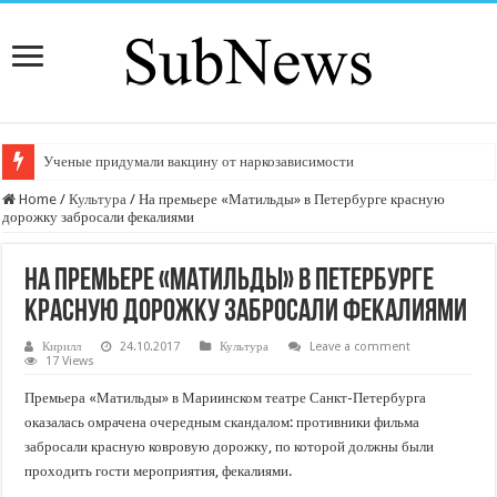
Ученые придумали вакцину от наркозависимости
Home
/
Культура
/
На премьере «Матильды» в Петербурге красную
дорожку забросали фекалиями
На премьере «Матильды» в Петербурге
красную дорожку забросали фекалиями
Кирилл
24.10.2017
Культура
Leave a comment
17 Views
Премьера «Матильды» в Мариинском театре Санкт-Петербурга
оказалась омрачена очередным скандалом: противники фильма
забросали красную ковровую дорожку, по которой должны были
проходить гости мероприятия, фекалиями.