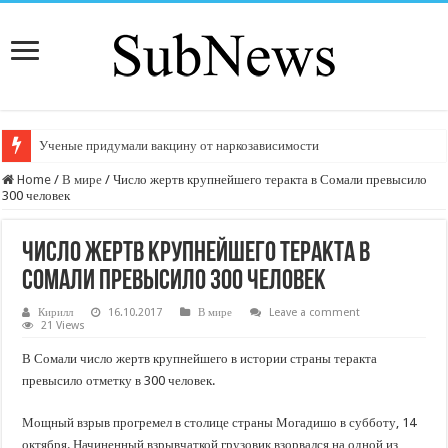
Ученые придумали вакцину от наркозависимости
Home
/
В мире
/
Число жертв крупнейшего теракта в Сомали превысило
300 человек
Число жертв крупнейшего теракта в
Сомали превысило 300 человек
Кирилл
16.10.2017
В мире
Leave a comment
21 Views
В Сомали число жертв крупнейшего в истории страны теракта
превысило отметку в 300 человек.
Мощный взрыв прогремел в столице страны Могадишо в субботу, 14
октября. Начиненный взрывчаткой грузовик взорвался на одной из