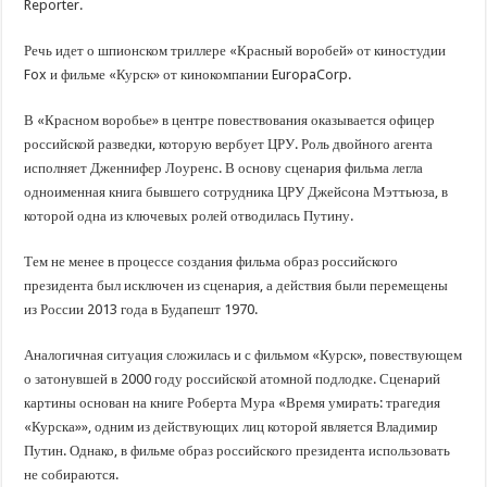
Reporter.
Речь идет о шпионском триллере «Красный воробей» от киностудии
Fox и фильме «Курск» от кинокомпании EuropaCorp.
В «Красном воробье» в центре повествования оказывается офицер
российской разведки, которую вербует ЦРУ. Роль двойного агента
исполняет Дженнифер Лоуренс. В основу сценария фильма легла
одноименная книга бывшего сотрудника ЦРУ Джейсона Мэттьюза, в
которой одна из ключевых ролей отводилась Путину.
Тем не менее в процессе создания фильма образ российского
президента был исключен из сценария, а действия были перемещены
из России 2013 года в Будапешт 1970.
Аналогичная ситуация сложилась и с фильмом «Курск», повествующем
о затонувшей в 2000 году российской атомной подлодке. Сценарий
картины основан на книге Роберта Мура «Время умирать: трагедия
«Курска»», одним из действующих лиц которой является Владимир
Путин. Однако, в фильме образ российского президента использовать
не собираются.