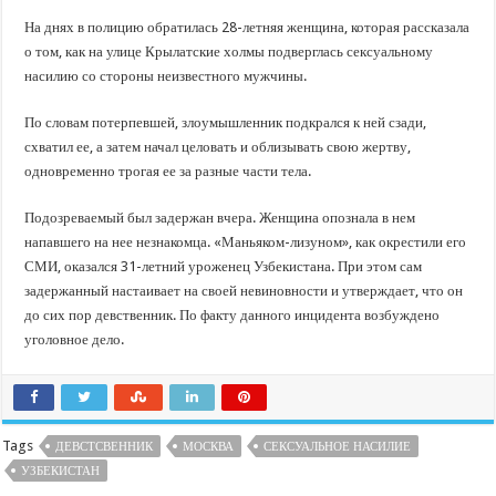
На днях в полицию обратилась 28-летняя женщина, которая рассказала
о том, как на улице Крылатские холмы подверглась сексуальному
насилию со стороны неизвестного мужчины.
По словам потерпевшей, злоумышленник подкрался к ней сзади,
схватил ее, а затем начал целовать и облизывать свою жертву,
одновременно трогая ее за разные части тела.
Подозреваемый был задержан вчера. Женщина опознала в нем
напавшего на нее незнакомца. «Маньяком-лизуном», как окрестили его
СМИ, оказался 31-летний уроженец Узбекистана. При этом сам
задержанный настаивает на своей невиновности и утверждает, что он
до сих пор девственник. По факту данного инцидента возбуждено
уголовное дело.
Tags
ДЕВСТСВЕННИК
МОСКВА
СЕКСУАЛЬНОЕ НАСИЛИЕ
УЗБЕКИСТАН