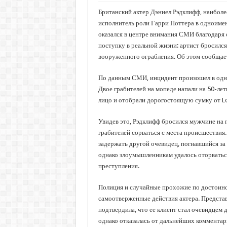
Британский актер Дэниел Рэдклифф, наиболе
исполнитель роли Гарри Поттера в одноиме
оказался в центре внимания СМИ благодаря 
поступку в реальной жизни: артист бросилс
вооруженного ограбления. Об этом сообщает 
По данным СМИ, инцидент произошел в одн
Двое грабителей на мопеде напали на 50-лет
лицо и отобрали дорогостоящую сумку от Lou
Увидев это, Рэдклифф бросился мужчине на 
грабителей сорваться с места происшествия
задержать другой очевидец, погнавшийся за
однако злоумышленникам удалось оторваться
преступления.
Полиция и случайные прохожие по достоин
самоотверженные действия актера. Предста
подтвердила, что ее клиент стал очевидцем 
однако отказалась от дальнейших комментар