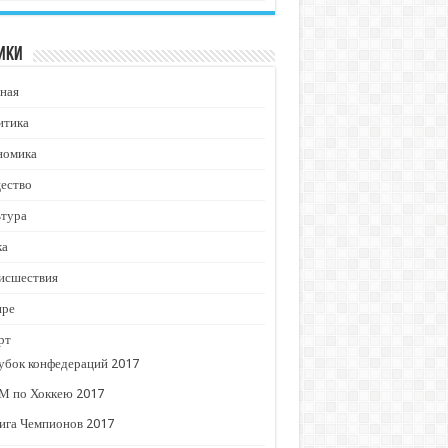
ики
ная
итика
номика
ество
ьтура
ка
исшествия
ире
рт
убок конфедераций 2017
М по Хоккею 2017
ига Чемпионов 2017