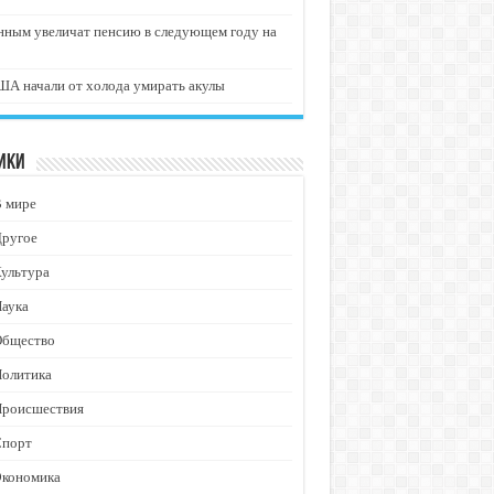
нным увеличат пенсию в следующем году на
А начали от холода умирать акулы
ики
В мире
Другое
ультура
аука
Общество
Политика
Происшествия
Спорт
Экономика