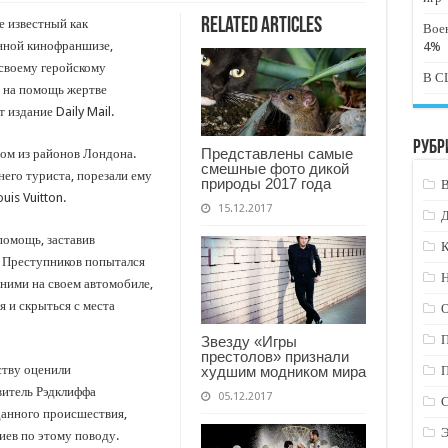
Related Articles
е известный как
Вое
нной кинофраншизе,
4%
своему геройскому
В СШ
я на помощь жертве
издание Daily Mail.
Рубр
Представлены самые
ом из районов Лондона.
смешные фото дикой
него туриста, порезали ему
природы 2017 года
is Vuitton.
15.12.2017
помощь, заставив
К
. Преступников попытался
Н
 ними на своем автомобиле,
 и скрыться с места
Звезду «Игры
престолов» признали
ству оценили
худшим модником мира
витель Рэдклиффа
05.12.2017
данного происшествия,
иев по этому поводу.