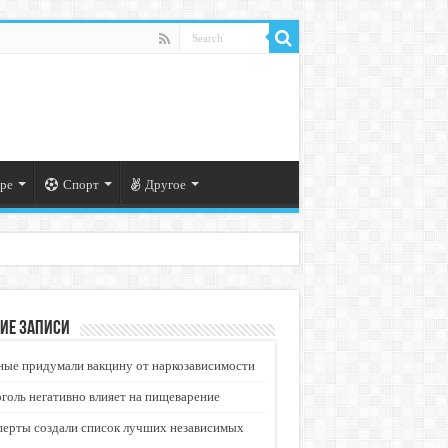
ре
Спорт
Другое
ие записи
ые придумали вакцину от наркозависимости
голь негативно влияет на пищеварение
перты создали список лучших независимых