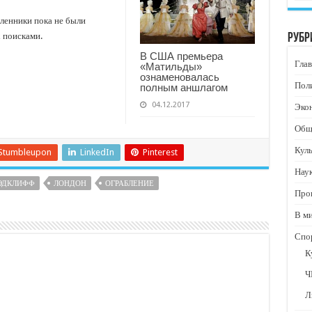
ленники пока не были
 поисками.
Рубр
В США премьера
Глав
«Матильды»
ознаменовалась
Пол
полным аншлагом
04.12.2017
Эко
Общ
Кул
Stumbleupon
LinkedIn
Pinterest
Нау
ЭДКЛИФФ
ЛОНДОН
ОГРАБЛЕНИЕ
Про
В м
Спо
К
Ч
Л