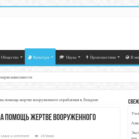
Общество
Культура
Наука
Происшествия
В ми
 наркозависимости
 на помощь жертве вооруженного ограбления в Лондоне
Свеж
Учен
 на помощь жертве вооруженного
Алко
Экс
Leave a comment
24 Views
игр