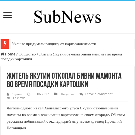
Ученые придумали вакцину от наркозависимости
Home
/
Общество
/
Житель Якутии откопал бивни мамонта во время
посадки картошки
Житель Якутии откопал бивни мамонта
во время посадки картошки
Кирилл
06.06.2017
Общество
Leave a comment
17 Views
Житель одного из сел Хангаласского улуса Якутии откопал бивни
мамонта во время высаживания картофеля на своем огороде. Об этом
рассказал побывавший с экспедицией на участке краевед Прокопий
Ноговицын.