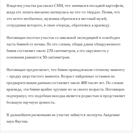
Владелец участка рассказал СМИ, что занимался посадкой картофеля,
когда его лопата внезапно наткнулась на что-то твердое. Поняв, что
это нечто необычное, мужчина обратился в местный музей,
сотрудники которого, в свою очередь, обратились к краеведу.
Ноговицын посетил участок со школьной экспедицией и освободил
часть бивней от почвы. По его словам, общая длина обнаруженного
бивня составляет около 270 сантиметров, а его окружность у
основания равняется 50 сантиметрам.
Ноговицын предполагает, что бивни принадлежали степному мамонту
– предку шерстистого мамонта. Возраст найденных останков по
предварительным данным составляет около 400 тысяч лет. По словам
краеведа, эти бивни крайне хрупкие из-за своего возраста. Ноговицын
подчеркнул, что подобная находка является редкостью и представляет
большую научную ценность.
В дальнейшем раскопками на участке займутся эксперты Академии
наук Якутии.