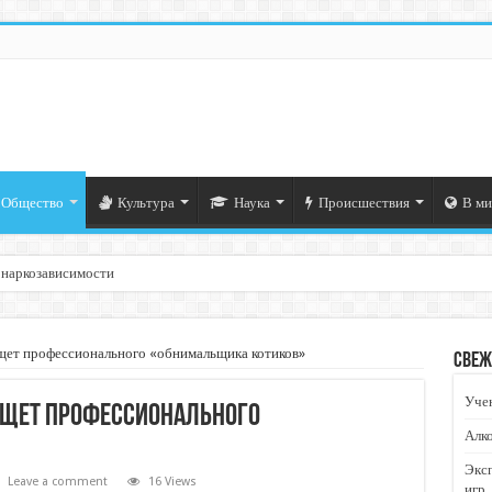
Общество
Культура
Наука
Происшествия
В ми
 наркозависимости
щет профессионального «обнимальщика котиков»
Свеж
Учен
ищет профессионального
Алко
Экс
Leave a comment
16 Views
игр