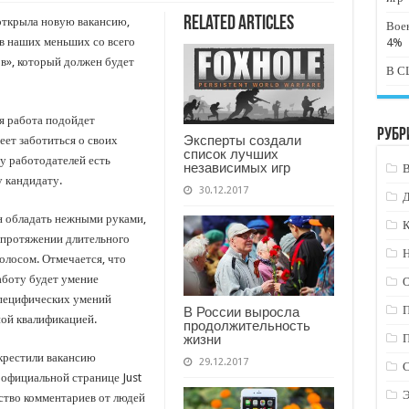
Related Articles
 открыла новую вакансию,
Вое
ев наших меньших со всего
4%
в», который должен будет
В СШ
я работа подойдет
Рубр
Эксперты создали
ет заботиться о своих
список лучших
у работодателей есть
независимых игр
 кандидату.
30.12.2017
н обладать нежными руками,
К
 протяжении длительного
Н
олосом. Отмечается, что
боту будет умение
специфических умений
В России выросла
ой квалификацией.
продолжительность
жизни
крестили вакансию
29.12.2017
официальной странице Just
ство комментариев от людей