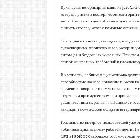
Ирландская ветеринарная клиника Just Cats
которая привела в восторг любителей брать
мира. Компания ищет «обнимальщика котико
снимать стресс у котов с помощью объятий.
Сотрудники клиники утверждают, что данна
сумасшедшему любителю котов, который уме
питомцах и бездомных животных. При этом 
список конкретных требований к идеальному
В частности, «обнимальщик котиков» долже
способностью ласково поглаживать котов на
времени и говорить тихим успокаивающим г
отдельным преимуществом при приеме на ра
различать типы мурлыкания. Помимо этих 
кандидат также должен обладать ветеринарн
Большинство интернет-пользователей уже о
«обнимальщика котиков» работой мечты. На 
Cats в Facebook набралось огромное количе