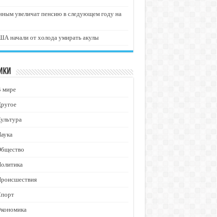
нным увеличат пенсию в следующем году на
А начали от холода умирать акулы
ики
В мире
Другое
ультура
аука
Общество
Политика
Происшествия
Спорт
Экономика