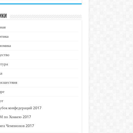
ики
ная
итика
номика
ество
ьтура
ка
исшествия
ире
рт
убок конфедераций 2017
М по Хоккею 2017
ига Чемпионов 2017