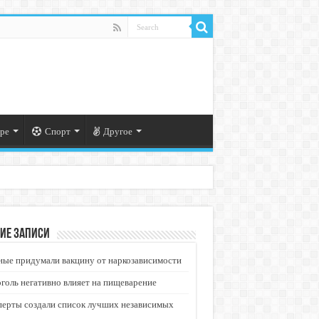
ре
Спорт
Другое
ие записи
ые придумали вакцину от наркозависимости
голь негативно влияет на пищеварение
перты создали список лучших независимых