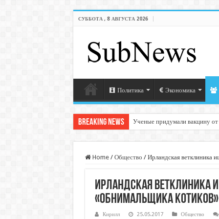
СУББОТА , 8 АВГУСТА 2026
Политика
Экономика
Breaking News
Ученые придумали вакцину от
Home
/
Общество
/
Ирландская ветклиника и
Ирландская ветклиника 
«обнимальщика котиков»
Кирилл
25.05.2017
Общество