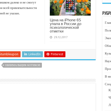
лишком далеко и не смогут
ри всей привлекательности
Рубр
ней не указан.
Цена на iPhone 6S
Глав
упала в России до
психологической
Пол
отметки
29.12.2017
Эко
Общ
Кул
Stumbleupon
LinkedIn
Pinterest
Нау
ОБНИМАЛЬЩИК КОТИКОВ
Про
В м
Спо
К
Ч
Л