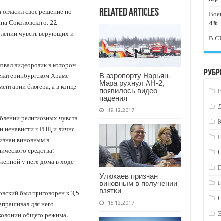
Related Articles
 огласил свое решение по
Вое
на Соколовского. 22-
4%
блении чувств верующих и
В СШ
овал видеоролик в котором
Рубр
В аэропорту Нарьян-
екатеринбургском Храме-
Мара рухнул АН-2,
ентарии блогера, а в конце
появилось видео
падения
19.12.2017
рблении религиозных чувств
К
ии ненависти к РПЦ и лично
Н
ризнан виновным в
ического средства:
енной у него дома в ходе
Улюкаев признан
виновным в получении
взятки
овский был приговорен к 3,5
15.12.2017
апрашивал для него
 колонии общего режима.