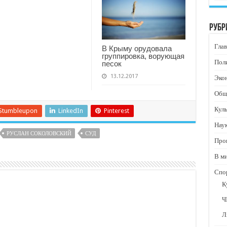
Рубр
Глав
В Крыму орудовала
группировка, ворующая
Пол
песок
13.12.2017
Эко
Общ
Кул
Stumbleupon
LinkedIn
Pinterest
Нау
РУСЛАН СОКОЛОВСКИЙ
СУД
Про
В м
Спо
К
Ч
Л