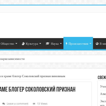
Общество
Культура
Наука
Происшествия
В ми
 наркозависимости
 в храме блогер Соколовский признан виновным
Свеж
Учен
аме блогер Соколовский признан
Алко
Экс
Leave a comment
13 Views
игр