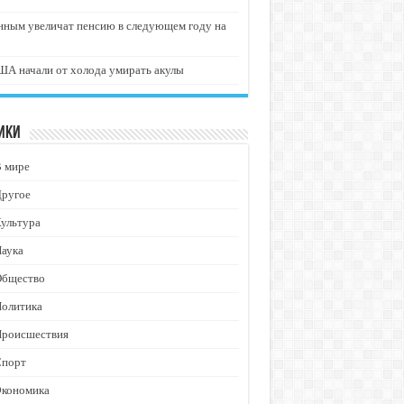
нным увеличат пенсию в следующем году на
А начали от холода умирать акулы
ики
В мире
Другое
ультура
аука
Общество
Политика
Происшествия
Спорт
Экономика