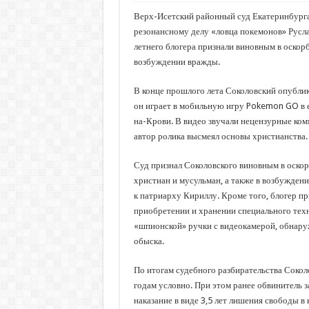
Верх-Исетский районный суд Екатеринбурга
резонансному делу «ловца покемонов» Русла
летнего блогера признали виновным в оскор
возбуждении вражды.
В конце прошлого лета Соколовский опублик
он играет в мобильную игру Pokemon GO в 
на-Крови. В видео звучали нецензурные комм
автор ролика высмеял основы христианства.
Суд признал Соколовского виновным в оско
христиан и мусульман, а также в возбужден
к патриарху Кириллу. Кроме того, блогер п
приобретении и хранении специального техн
«шпионской» ручки с видеокамерой, обнаруж
обыска.
По итогам судебного разбирательства Сокол
годам условно. При этом ранее обвинитель з
наказание в виде 3,5 лет лишения свободы в