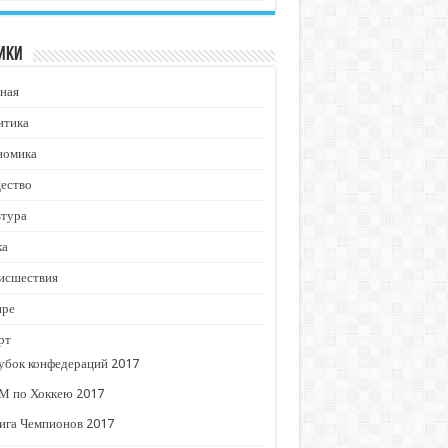
ики
ная
итика
номика
ество
ьтура
ка
исшествия
ире
рт
убок конфедераций 2017
М по Хоккею 2017
ига Чемпионов 2017