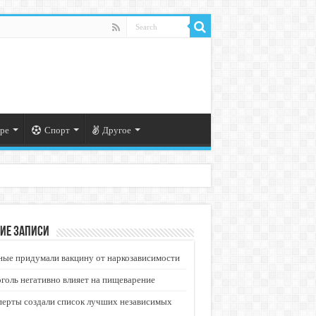
ре
Спорт
Другое
ие записи
ые придумали вакцину от наркозависимости
голь негативно влияет на пищеварение
перты создали список лучших независимых