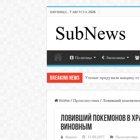
ПЯТНИЦА , 7 АВГУСТА 2026
Политика
Экономика
Breaking News
Ученые придумали вакцину от
Home
/
Происшествия
/
Ловивший покемонов
Ловивший покемонов в хр
виновным
Кирилл
11.05.2017
Происшествия