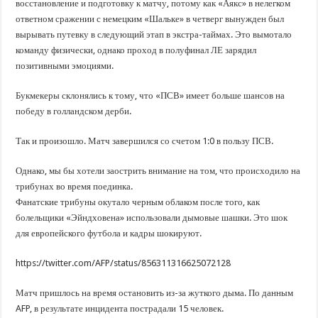
восстановление и подготовку к матчу, потому как «Аякс» в нелегком
ответном сражении с немецким «Шальке» в четверг вынужден был
вырывать путевку в следующий этап в экстра-таймах. Это вымотало
команду физически, однако проход в полуфинал ЛЕ зарядил
позитивными эмоциями.
Букмекеры склонялись к тому, что «ПСВ» имеет больше шансов на
победу в голландском дерби.
Так и произошло. Матч завершился со счетом 1:0 в пользу ПСВ.
Однако, мы бы хотели заострить внимание на том, что происходило на
трибунах во время поединка.
Фанатские трибуны окутало черным облаком после того, как
болельщики «Эйндховена» использовали дымовые шашки. Это шок
для европейского футбола и кадры шокируют.
https://twitter.com/AFP/status/856311316625072128
Матч пришлось на время остановить из-за жуткого дыма. По данным
AFP, в результате инцидента пострадали 15 человек.