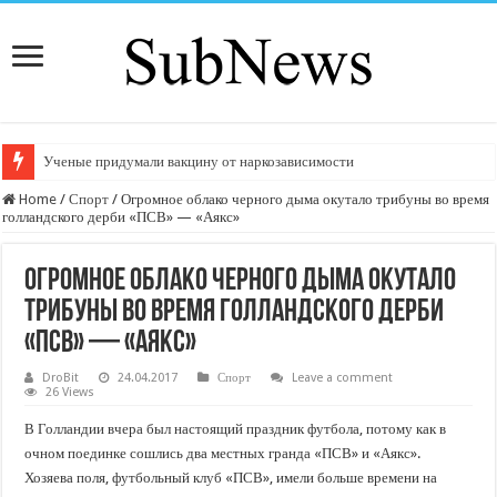
Ученые придумали вакцину от наркозависимости
Home
/
Спорт
/
Огромное облако черного дыма окутало трибуны во время
голландского дерби «ПСВ» — «Аякс»
Огромное облако черного дыма окутало
трибуны во время голландского дерби
«ПСВ» — «Аякс»
DroBit
24.04.2017
Спорт
Leave a comment
26 Views
В Голландии вчера был настоящий праздник футбола, потому как в
очном поединке сошлись два местных гранда «ПСВ» и «Аякс».
Хозяева поля, футбольный клуб «ПСВ», имели больше времени на