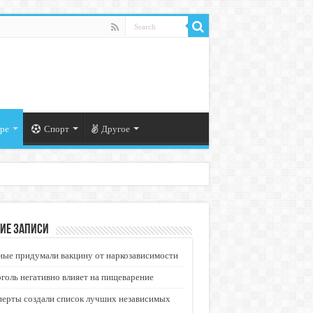
ре
Спорт
Другое
ие записи
ые придумали вакцину от наркозависимости
голь негативно влияет на пищеварение
перты создали список лучших независимых