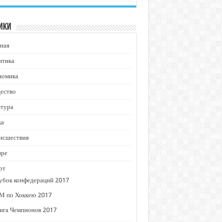
ики
ная
итика
номика
ество
ьтура
ка
исшествия
ире
рт
убок конфедераций 2017
М по Хоккею 2017
ига Чемпионов 2017