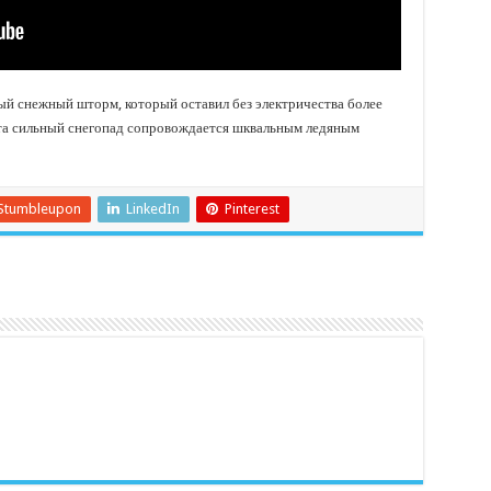
 снежный шторм, который оставил без электричества более
ата сильный снегопад сопровождается шквальным ледяным
Stumbleupon
LinkedIn
Pinterest