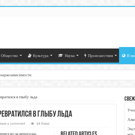
Общество
Культура
Наука
Происшествия
В ми
 наркозависимости
ратился в глыбу льда
Свеж
Учен
ревратился в глыбу льда
Алко
eave a comment
64 Views
Экс
Related Articles
енел из-за непогоды.
игр