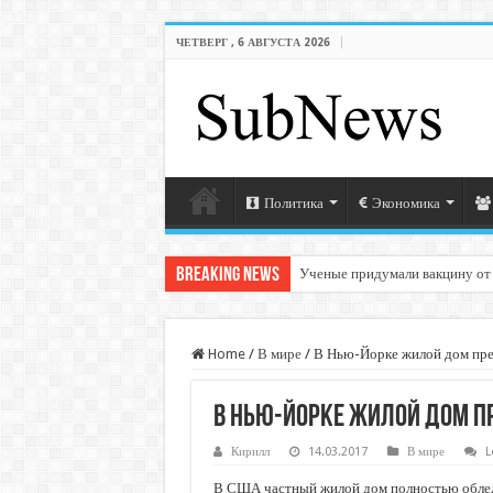
ЧЕТВЕРГ , 6 АВГУСТА 2026
Политика
Экономика
Breaking News
Ученые придумали вакцину от
Home
/
В мире
/
В Нью-Йорке жилой дом прев
В Нью-Йорке жилой дом п
Кирилл
14.03.2017
В мире
L
В США частный жилой дом полностью облед