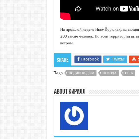
На прошлой неделе Нью-Йорк накрыл мощный
200 тысяч человек. По всей территории шт
ветром.
Facebook
Twitter
Share
Tags
ЛЕДЯНОЙ ДОМ
ПОГОДА
США
About Кирилл