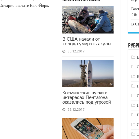
 Онтарио в штате Нью-Йорк.
Вое
4%
В СШ
В США начали от
холода умирать акулы
Рубр
30.12.2017
К
Н
Космические пуски в
интересах Пентагона
оказались под угрозой
29.12.2017