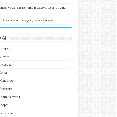
нным увеличат пенсию в следующем году на
А начали от холода умирать акулы
ики
В мире
Другое
ультура
аука
Общество
Политика
Происшествия
Спорт
Экономика