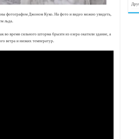
Дру
ны фотографом Джоном Куко. На фото и видео можно увидеть,
м льда.
ак во время сильного шторма брызги из озера окатили здание, а
ого ветра и низких температур.