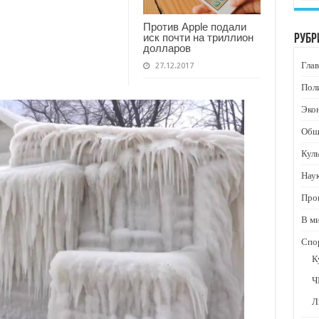
Против Apple подали
иск почти на триллион
Рубр
долларов
Глав
27.12.2017
Пол
Эко
Общ
Кул
Нау
Про
В м
Спо
К
Ч
Л