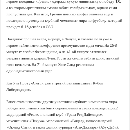
первом поединке «Гремио» одержал сухую минимальную победу 1:0,
а во втором аргентинцы смогли забить гол бразильцам, однако сами
пропустили два. Как итог, Гремио помимо трофея завоевал еще и
последнюю путевку на клубный чемпионат мира по футболу, который
пройдет 6-16 декабря в ОАЭ.
Поединок прошел вчера, в среду, в Ланусе, и хозяева поля уже в
первом тайме имели комфортное преимущество в два мяча. На 26-й
минуте гол забил Фернандиньо, а на 41-ой минуте отличился
результативным ударом Луан. Гости же смогли забить единственный
гол с пенальти. На 71-й минуте Хосе Санд реализовал
одиннадцатиметровый удар.
Клуб из Порту-Алегри уже в третий раз выигрывает Кубок
Либертадорес.
Ранее стали известны другие участники клубного чемпионата мира —
победители главных клубных соревнований в своих конфедерациях:
мадридский «Реал», японский клуб «Урава Ред Даймондс»,
мексиканская «Пачука», марокканский «Видад», новозеландский
«Окленд Сити», а также хозяин турнира «Аль-Джазира» (Абу-Даби).