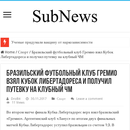
Ученые придумали вакцину от наркозависимости
Home
/
Спорт
/
Бразильский футбольный клуб Гремио взял Кубок
Либертадореса и получил путевку на клубный ЧМ
Бразильский футбольный клуб Гремио
взял Кубок Либертадореса и получил
путевку на клубный ЧМ
DroBit
30.11.2017
Спорт
Leave a comment
11 Views
Во втором матче финала Кубка Либертадорес верх взял бразильский
«Гремио». Аргентинский клуб «Ланус» по итогам двух финальных
матчей Кубка Либертадорес уступил бразильцам со счетом 1:3. В