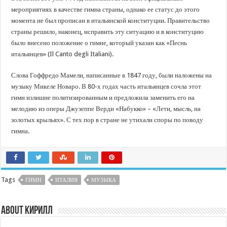
мероприятиях в качестве гимна страны, однако ее статус до этого
момента не был прописан в итальянской конституции. Правительство
страны решило, наконец, исправить эту ситуацию и в конституцию
было внесено положение о гимне, который указан как «Песнь
итальянцев» (Il Canto degli Italiani).
Слова Гоффредо Мамели, написанные в 1847 году, были наложены на
музыку Микеле Новаро. В 80-х годах часть итальянцев сочла этот
гимн излишне политизированным и предложила заменить его на
мелодию из оперы Джузеппе Верди «Набукко» – «Лети, мысль, на
золотых крыльях». С тех пор в стране не утихали споры по поводу
гимна.
Tags
ГИМН
ИТАЛИЯ
МУЗЫКА
About Кирилл