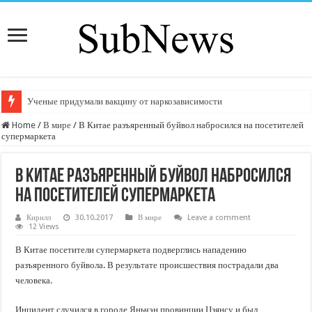
Ученые придумали вакцину от наркозависимости
Home
/
В мире
/
В Китае разъяренный буйвол набросился на посетителей
супермаркета
В Китае разъяренный буйвол набросился
на посетителей супермаркета
Кирилл
30.10.2017
В мире
Leave a comment
12 Views
В Китае посетители супермаркета подверглись нападению
разъяренного буйвола. В результате происшествия пострадали два
человека.
Инцидент случился в городе Яньчэн провинции Цзянсу и был