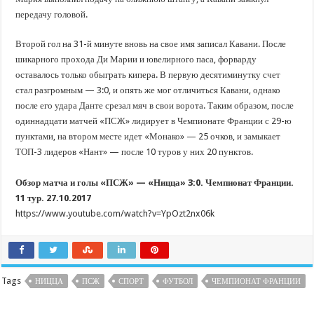
передачу головой.
Второй гол на 31-й минуте вновь на свое имя записал Кавани. После
шикарного прохода Ди Марии и ювелирного паса, форварду
оставалось только обыграть кипера. В первую десятиминутку счет
стал разгромным — 3:0, и опять же мог отличиться Кавани, однако
после его удара Данте срезал мяч в свои ворота. Таким образом, после
одиннадцати матчей «ПСЖ» лидирует в Чемпионате Франции с 29-ю
пунктами, на втором месте идет «Монако» — 25 очков, и замыкает
ТОП-3 лидеров «Нант» — после 10 туров у них 20 пунктов.
Обзор матча и голы «ПСЖ» — «Ницца» 3:0. Чемпионат Франции.
11 тур. 27.10.2017
https://www.youtube.com/watch?v=YpOzt2nx06k
Tags
НИЦЦА
ПСЖ
СПОРТ
ФУТБОЛ
ЧЕМПИОНАТ ФРАНЦИИ