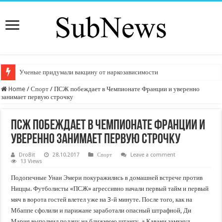
Ученые придумали вакцину от наркозависимости
Home
/
Спорт
/
ПСЖ побеждает в Чемпионате Франции и уверенно
занимает первую строчку
ПСЖ побеждает в Чемпионате Франции и
уверенно занимает первую строчку
DroBit
28.10.2017
Спорт
Leave a comment
13 Views
Подопечные Унаи Эмери покуражились в домашней встрече против
Ниццы. Футболисты «ПСЖ» агрессивно начали первый тайм и первый
мяч в ворота гостей влетел уже на 3-й минуте. После того, как на
Мбаппе сфолили и парижане заработали опасный штрафной, Ди
Мария выполнил подачу на ближнюю штангу, а Кавани замкнул