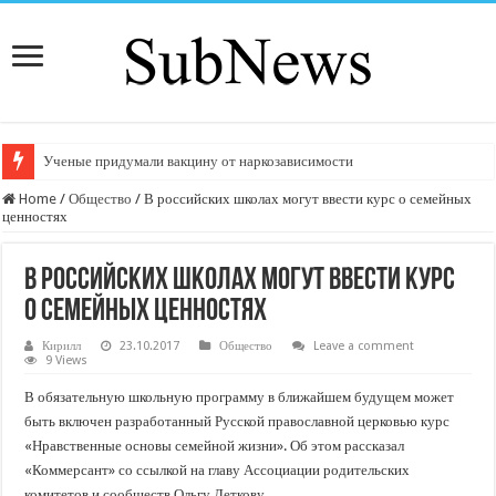
Ученые придумали вакцину от наркозависимости
Home
/
Общество
/
В российских школах могут ввести курс о семейных
ценностях
В российских школах могут ввести курс
о семейных ценностях
Кирилл
23.10.2017
Общество
Leave a comment
9 Views
В обязательную школьную программу в ближайшем будущем может
быть включен разработанный Русской православной церковью курс
«Нравственные основы семейной жизни». Об этом рассказал
«Коммерсант» со ссылкой на главу Ассоциации родительских
комитетов и сообществ Ольгу Леткову.