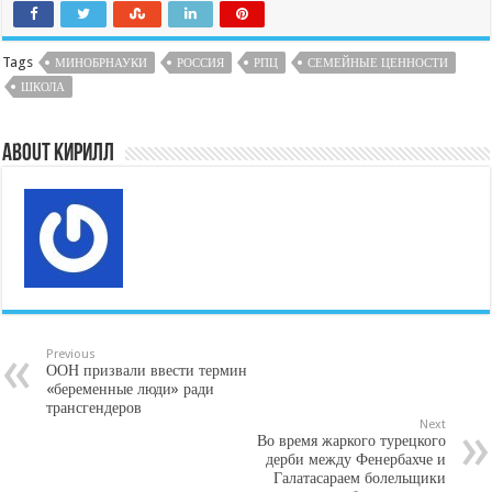
Tags
МИНОБРНАУКИ
РОССИЯ
РПЦ
СЕМЕЙНЫЕ ЦЕННОСТИ
ШКОЛА
About Кирилл
Previous
ООН призвали ввести термин
«беременные люди» ради
трансгендеров
Next
Во время жаркого турецкого
дерби между Фенербахче и
Галатасараем болельщики