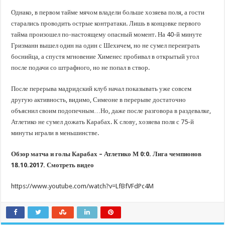
Однако, в первом тайме мячом владели больше хозяева поля, а гости
старались проводить острые контратаки. Лишь в концовке первого
тайма произошел по-настоящему опасный момент. На 40-й минуте
Гризманн вышел один на один с Шехичем, но не сумел переиграть
боснийца, а спустя мгновение Хименес пробивал в открытый угол
после подачи со штрафного, но не попал в створ.
После перерыва мадридский клуб начал показывать уже совсем
другую активность, видимо, Симеоне в перерыве достаточно
объяснил своим подопечным…Но, даже после разговора в раздевалке,
Атлетико не сумел дожать Карабах. К слову, хозяева поля с 75-й
минуты играли в меньшинстве.
Обзор матча и голы Карабах – Атлетико М 0:0. Лига чемпионов
18.10.2017. Смотреть видео
https://www.youtube.com/watch?v=LfBfVFdPc4M