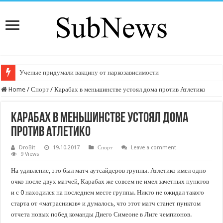
Ученые придумали вакцину от наркозависимости
Home
/
Спорт
/
Карабах в меньшинстве устоял дома против Атлетико
Карабах в меньшинстве устоял дома
против Атлетико
DroBit
19.10.2017
Спорт
Leave a comment
9 Views
На удивление, это был матч аутсайдеров группы. Атлетико имел одно
очко после двух матчей, Карабах же совсем не имел зачетных пунктов
и с 0 находился на последнем месте группы. Никто не ожидал такого
старта от «матрасников» и думалось, что этот матч станет пунктом
отчета новых побед команды Диего Симеоне в Лиге чемпионов.