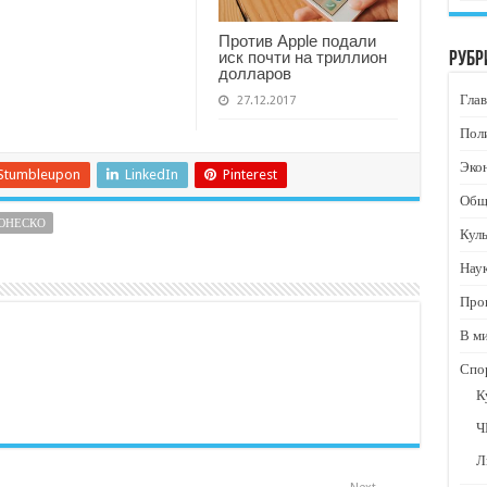
Против Apple подали
иск почти на триллион
Рубр
долларов
Глав
27.12.2017
Пол
Эко
Stumbleupon
LinkedIn
Pinterest
Общ
ЮНЕСКО
Кул
Нау
Про
В м
Спо
К
Ч
Л