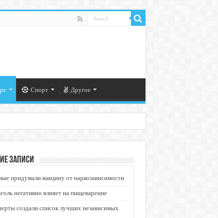
ре
Спорт
Другое
ие записи
ые придумали вакцину от наркозависимости
голь негативно влияет на пищеварение
перты создали список лучших независимых