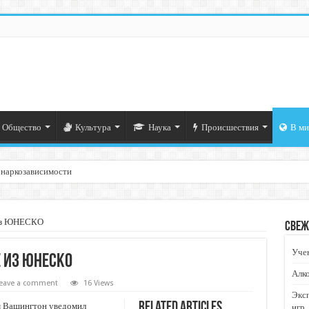
Общество
Культура
Наука
Происшествия
В ми
 наркозависимости
 из ЮНЕСКО
Свеж
Учен
 из ЮНЕСКО
Алко
eave a comment
16 Views
Экс
Related Articles
 Вашингтон уведомил
игр