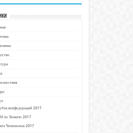
ики
ная
итика
номика
ество
ьтура
ка
исшествия
ире
рт
убок конфедераций 2017
М по Хоккею 2017
ига Чемпионов 2017