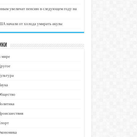
нным увеличат пенсию в следующем году на
А начали от холода умирать акулы
ики
В мире
Другое
ультура
аука
Общество
Политика
Происшествия
Спорт
Экономика