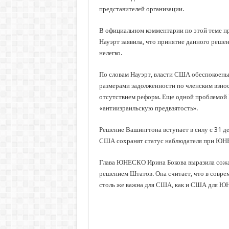
представителей организации.
В официальном комментарии по этой теме п
Науэрт заявила, что принятие данного реше
нелегко.
По словам Науэрт, власти США обеспокоен
размерами задолженности по членским взнос
отсутствием реформ. Еще одной проблем
«антиизраильскую предвзятость».
Решение Вашингтона вступает в силу с 31 де
США сохранят статус наблюдателя при Ю
Глава ЮНЕСКО Ирина Бокова выразила сожа
решением Штатов. Она считает, что в сов
столь же важна для США, как и США для 