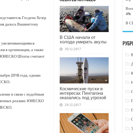
Вое
4%
редставитель Госдепа Хезер
В СШ
ния далось Вашингтону
В США начали от
холода умирать акулы
ы увеличивающимися
Рубр
30.12.2017
ам в организации, а также
ой ЮНЕСКО Штаты считают
К
кабря 2018 года, однако
НЕСКО.
Н
Космические пуски в
интересах Пентагона
ление в связи с подобным
оказались под угрозой
ременных реалиях ЮНЕСКО
29.12.2017
ЮНЕСКО.