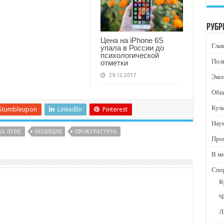
Рубр
Цена на iPhone 6S
Глав
упала в России до
психологической
Пол
отметки
29.12.2017
Эко
Общ
Кул
Stumbleupon
LinkedIn
Pinterest
Нау
НА ЛУНЕ
ПОЛИЦИЯ
ПРОКУРАТУРУА
Про
В м
Спо
К
Ч
Л