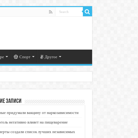
ре
Спорт
Другое
ие записи
ые придумали вакцину от наркозависимости
голь негативно влияет на пищеварение
перты создали список лучших независимых