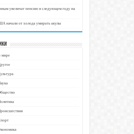
нным увеличат пенсию в следующем году на
А начали от холода умирать акулы
ики
В мире
Другое
ультура
аука
Общество
Политика
Происшествия
Спорт
Экономика