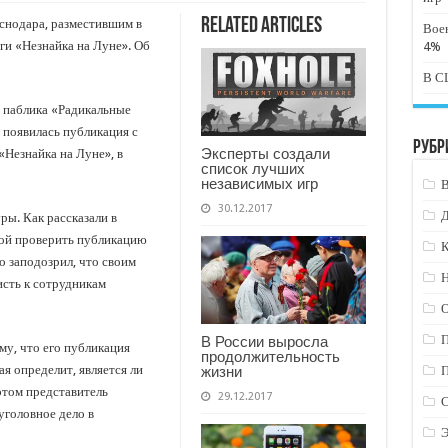
Related Articles
снодара, разместившим в
Вое
ги «Незнайка на Луне». Об
4%
В СШ
 паблика «Радикальные
е появилась публикация с
Рубр
Эксперты создали
«Незнайка на Луне», в
список лучших
независимых игр
30.12.2017
ры. Как рассказали в
бой проверить публикацию
К
о заподозрил, что своим
Н
сть к сотрудникам
В России выросла
му, что его публикация
продолжительность
я определит, является ли
жизни
этом представитель
29.12.2017
уголовное дело в