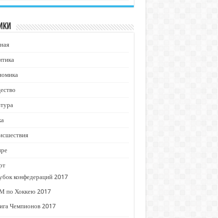
ики
ная
итика
номика
ество
ьтура
ка
исшествия
ире
рт
убок конфедераций 2017
М по Хоккею 2017
ига Чемпионов 2017