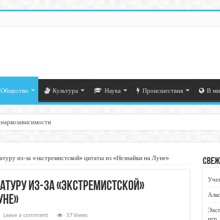
Общество
Культура
Наука
Происшествия
В ми
 наркозависимости
атуру из-за «экстремистской» цитаты из «Незнайки на Луне»
Свеж
Учен
атуру из-за «экстремистской»
Алко
уне»
Экс
Leave a comment
37 Views
игр