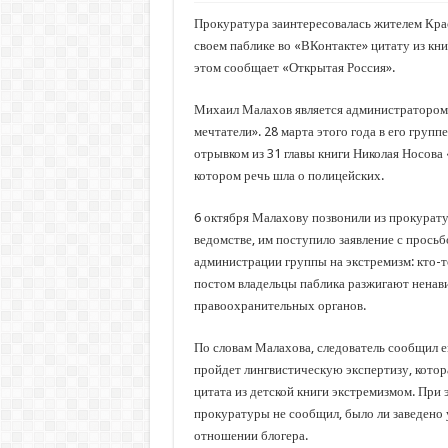
Прокуратура заинтересовалась жителем Кра
своем паблике во «ВКонтакте» цитату из кни
этом сообщает «Открытая Россия».
Михаил Малахов является администратором
мечтатели». 28 марта этого года в его групп
отрывком из 31 главы книги Николая Носова 
котором речь шла о полицейских.
6 октября Малахову позвонили из прокурату
ведомстве, им поступило заявление с прось
администрации группы на экстремизм: кто-т
постом владельцы паблика разжигают ненави
правоохранительных органов.
По словам Малахова, следователь сообщил е
пройдет лингвистическую экспертизу, котора
цитата из детской книги экстремизмом. При 
прокуратуры не сообщил, было ли заведено 
отношении блогера.