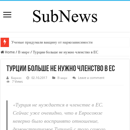
Ученые придумали вакцину от наркозависимости
Home
/
В мире
/
Турции больше не нужно членство в ЕС
Турции больше не нужно членство в ЕС
Кирилл
02.10.2017
В мире
Leave a comment
7 Views
«Турция не нуждается в членстве в ЕС.
Сейчас уже очевидно, что в Евросоюзе
неверно было воспринято отношение,
демонстрируемое Турцией с того самого