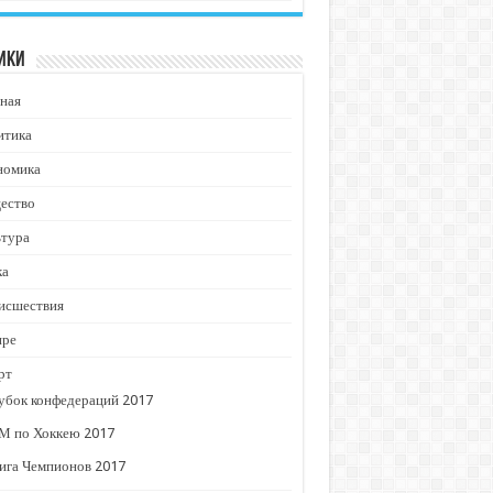
ики
ная
итика
номика
ество
ьтура
ка
исшествия
ире
рт
убок конфедераций 2017
М по Хоккею 2017
ига Чемпионов 2017