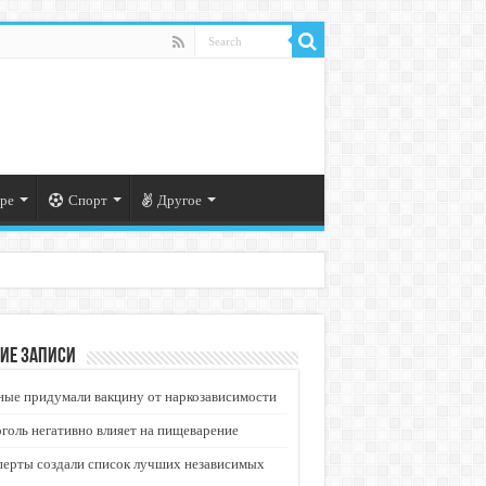
ре
Спорт
Другое
ие записи
ые придумали вакцину от наркозависимости
голь негативно влияет на пищеварение
перты создали список лучших независимых