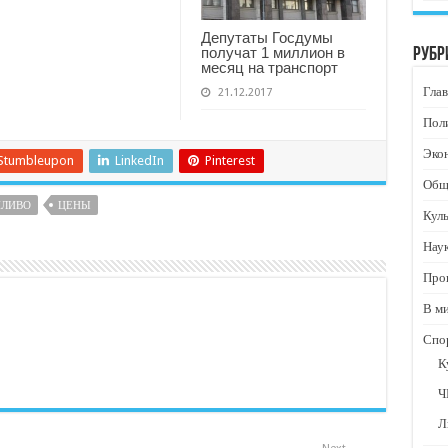
Депутаты Госдумы
получат 1 миллион в
Рубр
месяц на транспорт
Глав
21.12.2017
Пол
Эко
Stumbleupon
LinkedIn
Pinterest
Общ
ПЛИВО
ЦЕНЫ
Кул
Нау
Про
В м
Спо
К
Ч
Л