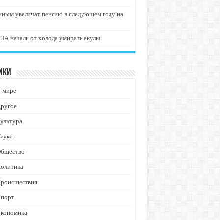
нным увеличат пенсию в следующем году на
А начали от холода умирать акулы
ики
В мире
Другое
ультура
аука
Общество
Политика
Происшествия
Спорт
Экономика