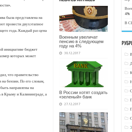
мости».
Вое
4%
ва была представлена на
В СШ
ают провести двухэтапное
ющего года. Каждый раз цена
Военным увеличат
пенсию в следующем
Рубр
году на 4%
ой инициативе бюджет
30.12.2017
размер которых может
К
ил, что правительство
на бензин. По его словам,
Н
быть направлены на
В России хотят создать
 в Крыму и Калининграде, а
«зеленый» банк
27.12.2017