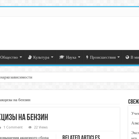
Общество
Культура
Наука
Происшествия
В ми
 наркозависимости
акцизы на бензин
Свеж
Учен
кцизы на бензин
Алко
1 Comment
22 Views
Экс
Related Articles
повышения акцизного сбора
игр