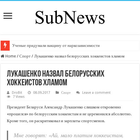
Ученые придумали вакцину от наркозависимости
Home
/
Спорт
/
Лукашенко назвал белорусских хоккеистов хламом
Лукашенко назвал белорусских
хоккеистов хламом
DroBit
08.09.2017
Спорт
Leave a comment
7 Views
Президент Беларуси Александр Лукашенко слишком откровенно
«прошелся» по белорусским хоккеистам и не церемонился абсолютно.
Кроме того, он раскритиковал и зарплаты спортсменов.
Мне говорят: «Ай, мало платим хоккеистам,