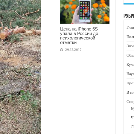
Рубр
Глав
Цена на iPhone 6S
упала в России до
Пол
психологической
отметки
Эко
29.12.2017
Общ
Кул
Нау
Про
В м
Спо
К
Ч
Л