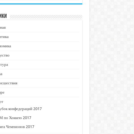
ики
ная
итика
номика
ество
ьтура
ка
исшествия
ире
рт
убок конфедераций 2017
М по Хоккею 2017
ига Чемпионов 2017