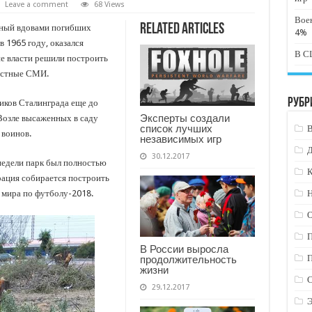
Leave a comment
68 Views
Вое
Related Articles
ный вдовами погибших
4%
 1965 году, оказался
В СШ
ие власти решили построить
местные СМИ.
Рубр
иков Сталинграда еще до
Эксперты создали
Возле высаженных в саду
список лучших
 воинов.
независимых игр
30.12.2017
недели парк был полностью
К
рация собирается построить
 мира по футболу-2018.
Н
В России выросла
продолжительность
жизни
29.12.2017