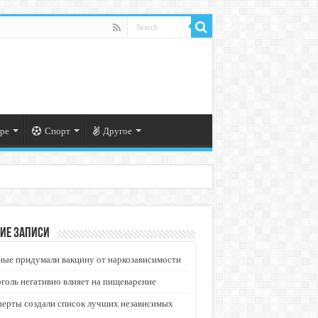
ре
Спорт
Другое
ие записи
ые придумали вакцину от наркозависимости
голь негативно влияет на пищеварение
перты создали список лучших независимых