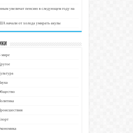
нным увеличат пенсию в следующем году на
А начали от холода умирать акулы
ики
В мире
Другое
ультура
аука
Общество
Политика
Происшествия
Спорт
Экономика