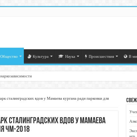
Общество
Культура
Наука
Происшествия
В ми
 наркозависимости
арк сталинградских вдов у Мамаева кургана ради парковки для
Свеж
Учен
арк сталинградских вдов у Мамаева
Алко
ля ЧМ-2018
Экс
игр