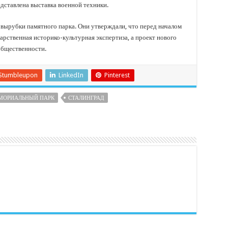
едставлена выставка военной техники.
вырубки памятного парка. Они утверждали, что перед началом
арственная историко-культурная экспертиза, а проект нового
общественности.
Stumbleupon
LinkedIn
Pinterest
МОРИАЛЬНЫЙ ПАРК
СТАЛИНГРАД