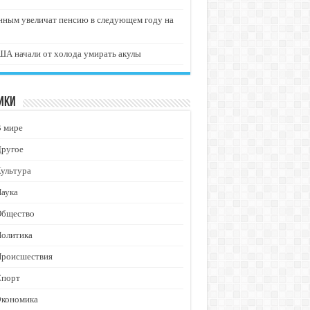
нным увеличат пенсию в следующем году на
А начали от холода умирать акулы
ики
В мире
Другое
ультура
аука
Общество
Политика
Происшествия
Спорт
Экономика