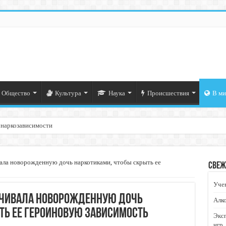
Общество
Культура
Наука
Происшествия
В ми
 наркозависимости
ала новорожденную дочь наркотиками, чтобы скрыть ее
Свеж
Учен
ачивала новорожденную дочь
Алко
ть ее героиновую зависимость
Экс
игр