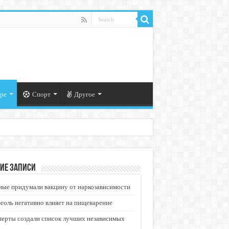
ре
Спорт
Другое
ие записи
ые придумали вакцину от наркозависимости
голь негативно влияет на пищеварение
перты создали список лучших независимых