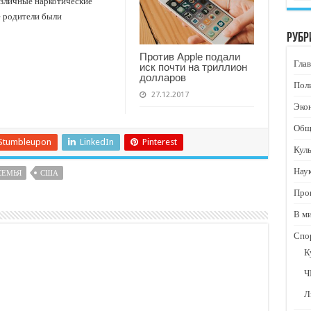
азличные наркотические
е родители были
Рубр
Против Apple подали
Глав
иск почти на триллион
долларов
Пол
27.12.2017
Эко
Общ
Stumbleupon
LinkedIn
Pinterest
Кул
Нау
СЕМЬЯ
США
Про
В м
Спо
К
Ч
Л