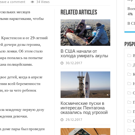
eave a comment
34 Views
Вое
Related Articles
скольких месяцев
4%
лыми наркотиками, чтобы
В СШ
 Кристенсон и ее 29-летний
Рубр
й дочери дозы героина,
В США начали от
ыло ломки. Об этом стало
холода умирать акулы
пара попалась на попытке
30.12.2017
жана полицейскими.
К
ое детей, когда в апреле
жении всей беременности
Н
, из-за чего ребенок
Космические пуски в
интересах Пентагона
лола младенцу первую дозу
оказались под угрозой
ождения девочки.
29.12.2017
 в доме пары был проведен