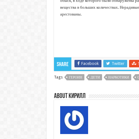
обыск, в ходе которого были обнаружены р
вещества в больших количествах. Нерадивы
арестованы.
Facebook
Twitter
Share
Tags
ГЕРОИН
ДЕТИ
НАРКОТИКИ
About Кирилл