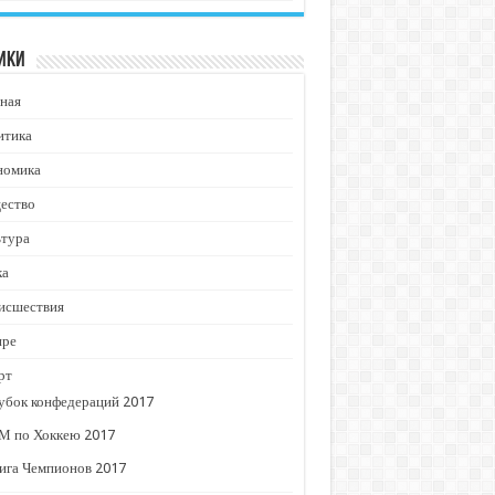
ики
ная
итика
номика
ество
ьтура
ка
исшествия
ире
рт
убок конфедераций 2017
М по Хоккею 2017
ига Чемпионов 2017