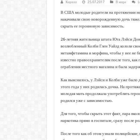
Кирилл
25.07.2017
В мире
L
В США молодые родители на протяжении не
накачивали свою новорожденную дочь тяже
скрыть ее героиновую зависимость.
26-летняя жительница штата Юта Лэйси Дон
возлюбленный Колби Глен Уайлд кололи свое
метамфетамина и морфина, чтобы у нее не б
известно правоохранителям после того, как 
ограбления местного магазина и была задер
Как выяснилось, у Лэйси и Колби уже было дв
этого года у них родилась дочка. На протя
молодая мать продолжала употреблять героин
родился уже с зависимостью.
Для того, чтобы скрыть этот факт, пара вко
наркотика прямо в госпитале, сразу после р
После того как об этом узнали полицейские,