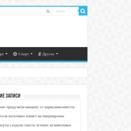
ре
Спорт
Другое
ие записи
ые придумали вакцину от наркозависимости
голь негативно влияет на пищеварение
перты создали список лучших независимых