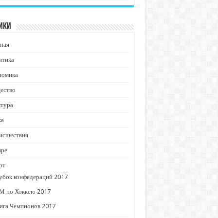
ики
ная
итика
номика
ество
ьтура
ка
исшествия
ире
рт
убок конфедераций 2017
М по Хоккею 2017
ига Чемпионов 2017