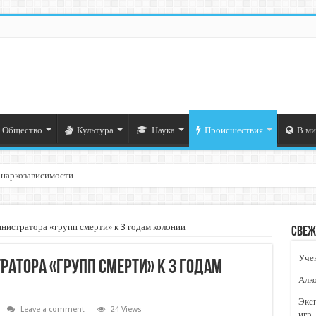
Общество
Культура
Наука
Происшествия
В ми
 наркозависимости
нистратора «групп смерти» к 3 годам колонии
Свеж
Учен
атора «групп смерти» к 3 годам
Алко
Экс
Leave a comment
24 Views
игр