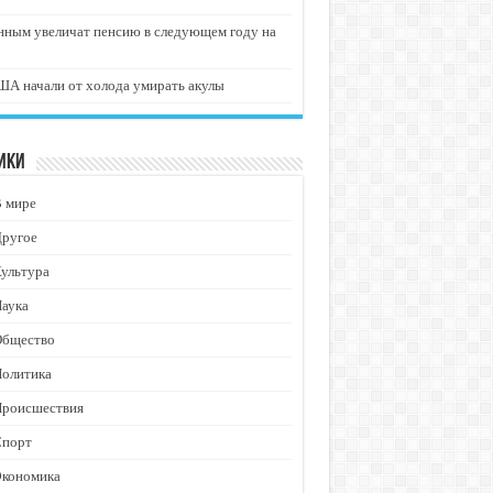
нным увеличат пенсию в следующем году на
А начали от холода умирать акулы
ики
В мире
Другое
ультура
аука
Общество
Политика
Происшествия
Спорт
Экономика