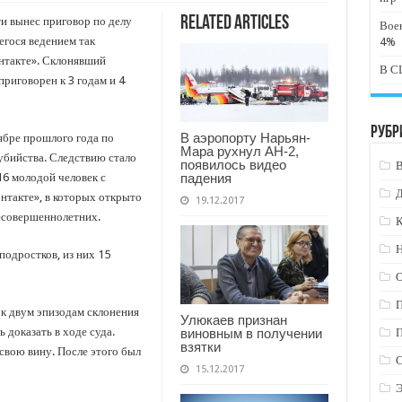
Related Articles
и вынес приговор по делу
Вое
гося ведением так
4%
нтакте». Склонявший
В СШ
риговорен к 3 годам и 4
Рубр
В аэропорту Нарьян-
ябре прошлого года по
Мара рухнул АН-2,
убийства. Следствию стало
появилось видео
падения
16 молодой человек с
нтакте», в которых открыто
19.12.2017
есовершеннолетних.
К
Н
подростков, из них 15
 к двум эпизодам склонения
Улюкаев признан
 доказать в ходе суда.
виновным в получении
взятки
свою вину. После этого был
15.12.2017