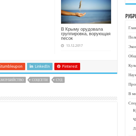
Рубр
Глав
В Крыму орудовала
группировка, ворующая
Пол
песок
13.12.2017
Эко
Общ
Кул
Stumbleupon
LinkedIn
Pinterest
Нау
АМОУБИЙСТВО
СОЦСЕТИ
СУД
Про
В м
Спо
К
Ч
Л