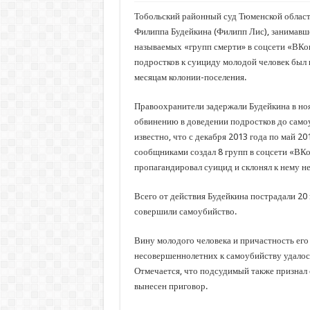
Тобольский районный суд Тюменской област
Филиппа Будейкина (Филипп Лис), занимавше
называемых «групп смерти» в соцсети «ВКо
подростков к суициду молодой человек был п
месяцам колонии-поселения.
Правоохранители задержали Будейкина в но
обвинению в доведении подростков до само
известно, что с декабря 2013 года по май 20
сообщниками создал 8 групп в соцсети «ВКо
пропагандировал суицид и склонял к нему н
Всего от действия Будейкина пострадали 20 
совершили самоубийство.
Вину молодого человека и причастность его
несовершеннолетних к самоубийству удалось
Отмечается, что подсудимый также признал 
вынесен приговор.