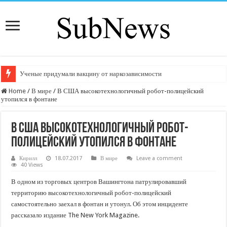
Ученые придумали вакцину от наркозависимости
Home
/
В мире
/
В США высокотехнологичный робот-полицейский
утопился в фонтане
В США высокотехнологичный робот-
полицейский утопился в фонтане
Кирилл
18.07.2017
В мире
Leave a comment
40 Views
В одном из торговых центров Вашингтона патрулировавший
территорию высокотехнологичный робот-полицейский
самостоятельно заехал в фонтан и утонул. Об этом инциденте
рассказало издание The New York Magazine.