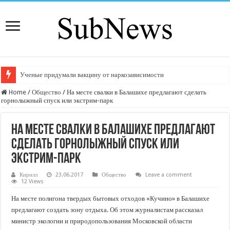
Ученые придумали вакцину от наркозависимости
Home
/
Общество
/
На месте свалки в Балашихе предлагают сделать
горнолыжный спуск или экстрим-парк
На месте свалки в Балашихе предлагают
сделать горнолыжный спуск или
экстрим-парк
Кирилл
23.06.2017
Общество
Leave a comment
12 Views
На месте полигона твердых бытовых отходов «Кучино» в Балашихе
предлагают создать зону отдыха. Об этом журналистам рассказал
министр экологии и природопользования Московской области