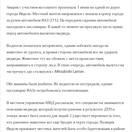
Авария с участием косолапого произошла 1 июня на одной из дорог
города Ивдель. Местный житель направлялся с вокзала в центр города
за рулем автомобиля ВАЗ-2112. На переднем сидении автомобиля
находилась пассажирка. В какой-то момент на проезжую часть прямо
перед автомобилем выскочил медведь.
Водитель попытался затормозить, однако избежать наезда на
животное не удалось, и правая сторона автомобиля все же ударила
медведя. Животное тут же сбежало с места происшествия,
направившись в сторону леса. В свою очередь, автомобиль вылетел на
«встречку», где столкнулся с Mitsubishi Lanser.
Обе машины были разбиты. Их водители не пострадали, однако
пассажирке ВАЗа потребовалась госпитализация.
В местном управлении МВД рассказали, что специалисты занимаются
поисками медведя, который получил ранение в результате ДТП и
теперь может быть опасен для людей. Существует вероятность того,
что раненное животное все еще бродит в черте города. Полиция
Ивделя призывает местных жителей быть особо бдительными в районе