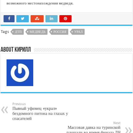
возможного местонахождения медведя.
Tags
ДТП
МЕДВЕДЬ
РОССИЯ
УРАЛ
About Кирилл
Previous
Пьяный уфимец «украл»
бездомного питона на глазах у
спасателей
Next
Массовая давка на туринской
площади во время финала ЛЧ