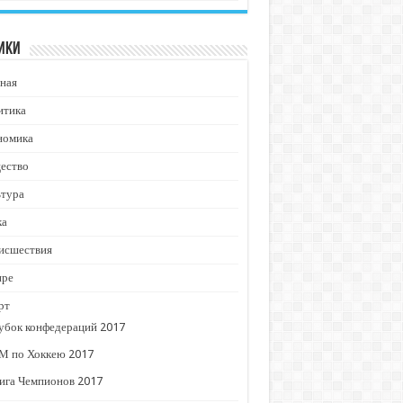
ики
ная
итика
номика
ество
ьтура
ка
исшествия
ире
рт
убок конфедераций 2017
М по Хоккею 2017
ига Чемпионов 2017