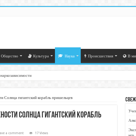
Общество
Культура
Наука
Происшествия
В ми
 наркозависимости
ти Солнца гигантский корабль пришельцев
Свеж
Учен
хности Солнца гигантский корабль
Алко
Экс
ave a comment
17 Views
игр