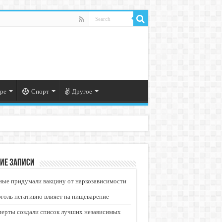
ре
Спорт
Другое
ие записи
ые придумали вакцину от наркозависимости
голь негативно влияет на пищеварение
перты создали список лучших независимых