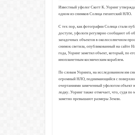
Известный уфолог Скотт К. Уоринг утвержда
одном из снимков Солнца гигантский НЛО.
С тех пор, как фотографии Солнца стали пу
доступе, уфологи регулярно сообщают об 
загадочных объектов в околосолнечном прос
снимок светила, опубликованный на сайте 
года, Уоринг заметил объект, который, по ег
инопланетным космическим кораблем.
По словам Уоринга, на исследованном им сн
огромный НЛО, поднимающийся с поверхно
очертаниями замеченный уфологом объект 
лодку. Уоринг также отмечает, что, судя по
заметно превышают размеры Земли.