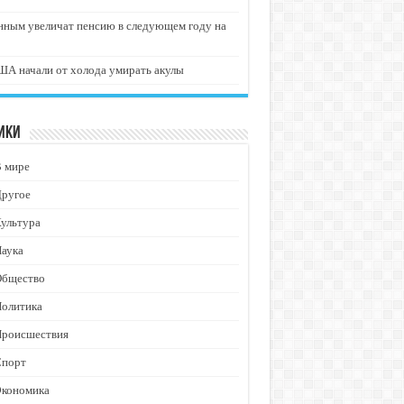
нным увеличат пенсию в следующем году на
А начали от холода умирать акулы
ики
В мире
Другое
ультура
аука
Общество
Политика
Происшествия
Спорт
Экономика