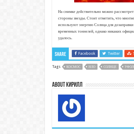
На снимке действительно можно рассмотрет
стороны звезды. Стоит отметить, что многи
используют энергию Солнца для дозаправки
временных тоннелей, однако никаких офици
удалось.
Facebook
Twitter
Share
Tags
КОСМОС
НЛО
СОЛНЦЕ
УФОЛ
About Кирилл