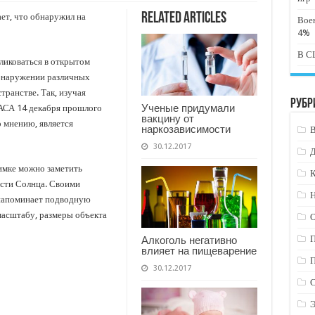
Related Articles
ет, что обнаружил на
Вое
4%
В СШ
бликоваться в открытом
обнаружении различных
транстве. Так, изучая
Рубр
Ученые придумали
НАСА 14 декабря прошлого
вакцину от
о мнению, является
наркозависимости
30.12.2017
имке можно заметить
К
сти Солнца. Своими
Н
напоминает подводную
 масштабу, размеры объекта
Алкоголь негативно
влияет на пищеварение
30.12.2017