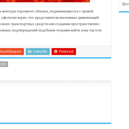
Дру
ь контуры огромного объекта, поднимающегося с правой
е уфологии верят, что представители внеземных цивилизаций
 своих транспортных средств или создания пространственно-
альных подтверждений подобным теориям найти пока так и не
Stumbleupon
LinkedIn
Pinterest
ОГИ