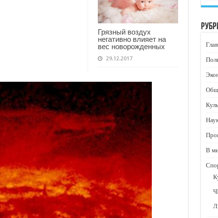
Рубр
Грязный воздух
негативно влияет на
Глав
вес новорожденных
29.12.2017
Пол
Эко
Общ
Кул
Нау
Про
В м
Спо
К
Ч
Л