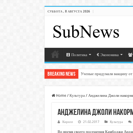
СУББОТА , 8 АВГУСТА 2026
Политика
Экономика
Breaking News
Ученые придумали вакцину от
Home
/
Культура
/
Анджелина Джоли накорми
Анджелина Джоли накорм
Кирилл
21.02.2017
Культура
Во время своего посещения Камбоджи Андж