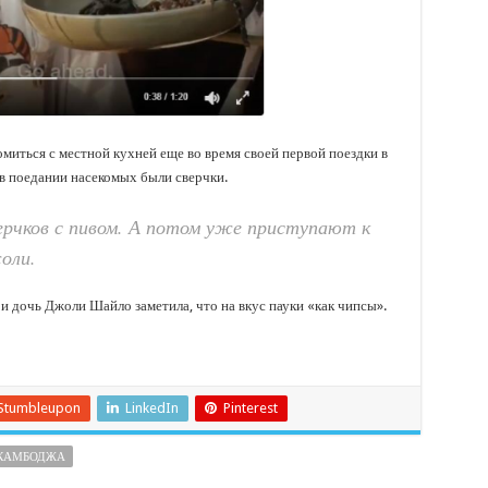
омиться с местной кухней еще во время своей первой поездки в
в поедании насекомых были сверчки.
ерчков с пивом. А потом уже приступают к
оли.
 дочь Джоли Шайло заметила, что на вкус пауки «как чипсы».
Stumbleupon
LinkedIn
Pinterest
КАМБОДЖА