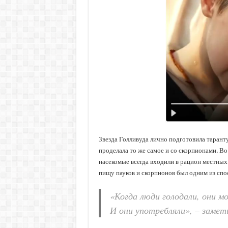
Звезда Голливуда лично подготовила таранту
проделала то же самое и со скорпионами. Во
насекомые всегда входили в рацион местных 
пищу пауков и скорпионов был одним из сп
«Когда люди голодали, они м
И они употребляли», – замет