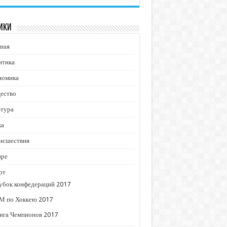
ики
ная
итика
номика
ество
ьтура
ка
исшествия
ире
рт
убок конфедераций 2017
М по Хоккею 2017
ига Чемпионов 2017