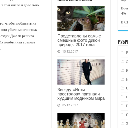
в том числе и довольно
Вое
4%
В СШ
го, чтобы побывать на
они убили моего отца:
Представлены самые
оездки Джоли решила
смешные фото дикой
Рубр
 Их необычная трапеза
природы 2017 года
.
15.12.2017
К
Н
Звезду «Игры
престолов» признали
худшим модником мира
05.12.2017