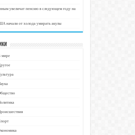
нным увеличат пенсию в следующем году на
А начали от холода умирать акулы
ики
В мире
Другое
ультура
аука
Общество
Политика
Происшествия
Спорт
Экономика