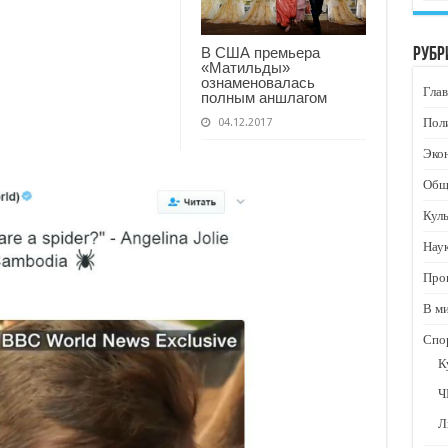
В США премьера
Рубр
«Матильды»
ознаменовалась
Глав
полным аншлагом
Пол
04.12.2017
Эко
Общ
Кул
Нау
Про
В м
Спо
К
Ч
Л