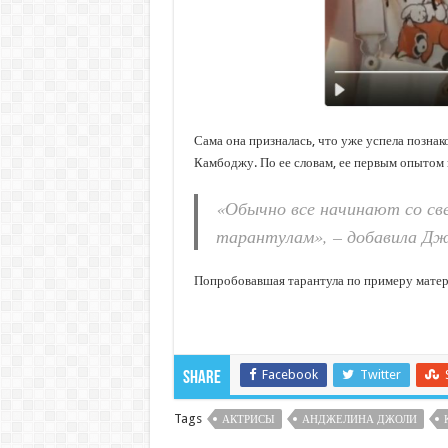
Сама она призналась, что уже успела познак
Камбоджу. По ее словам, ее первым опытом 
«Обычно все начинают со св
тарантулам», – добавила Дж
Попробовавшая тарантула по примеру матери
Facebook
Twitter
Share
Tags
АКТРИСЫ
АНДЖЕЛИНА ДЖОЛИ