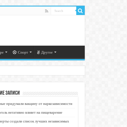
ре
Спорт
Другое
ие записи
ые придумали вакцину от наркозависимости
голь негативно влияет на пищеварение
перты создали список лучших независимых