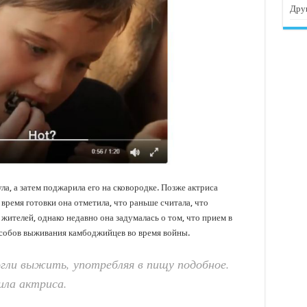
Дру
ла, а затем поджарила его на сковородке. Позже актриса
 время готовки она отметила, что раньше считала, что
жителей, однако недавно она задумалась о том, что прием в
особов выживания камбоджийцев во время войны.
огли выжить, употребляя в пищу подобное.
ила актриса.