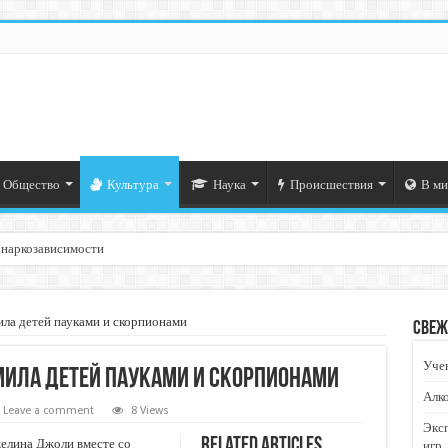
Общество
Культура
Наука
Происшествия
В ми
 наркозависимости
ла детей пауками и скорпионами
Свеж
Учен
ила детей пауками и скорпионами
Алко
Leave a comment
8 Views
Экс
Related Articles
елина Джоли вместе со
игр