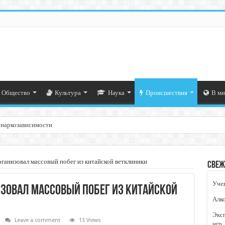
Общество
Культура
Наука
Происшествия
В ми
 наркозависимости
анизовал массовый побег из китайской ветклиники
Свеж
Учен
овал массовый побег из китайской
Алко
Экс
Leave a comment
13 Views
игр