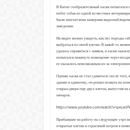
В Китае сообразительный хаски попытался 
побег собак из одной из местных ветеринар
были запечатлены камерами видеонаблюдени
заведении.
На видео можно увидеть, как пес породы си
выбраться из своей клетки. В какой-то моме
удалось справиться с замком, и хаски оказалс
попытался покинуть помещение через входн
ее оказалось невозможным из-за электронног
Однако хаски не стал сдаваться: после того, 
здание в одиночку, он решил позвать на пом
открыл двери еще двух клеток, выпустив на 
овчарок.
https://www.youtube.com/watch?v=peLwI
Прибывшие на работу на следующие утро в
открытые клетки и серьезный погром в поме