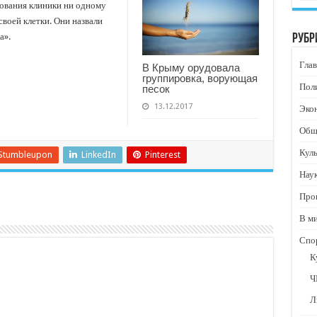
твования клиники ни одному
воей клетки. Они назвали
а».
Рубр
Глав
В Крыму орудовала
группировка, ворующая
Пол
песок
13.12.2017
Эко
Общ
Кул
Stumbleupon
LinkedIn
Pinterest
Нау
Про
В м
Спо
К
Ч
Л