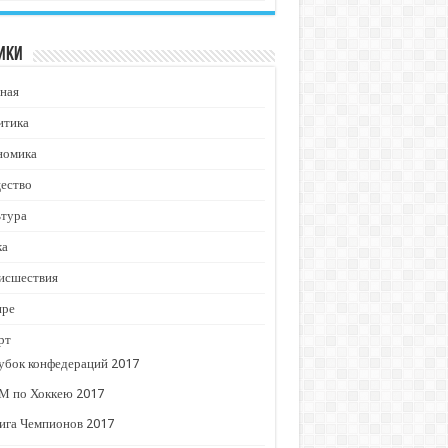
ики
ная
итика
номика
ество
ьтура
ка
исшествия
ире
рт
убок конфедераций 2017
М по Хоккею 2017
ига Чемпионов 2017