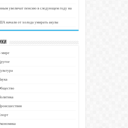
нным увеличат пенсию в следующем году на
А начали от холода умирать акулы
ики
В мире
Другое
ультура
аука
Общество
Политика
Происшествия
Спорт
Экономика