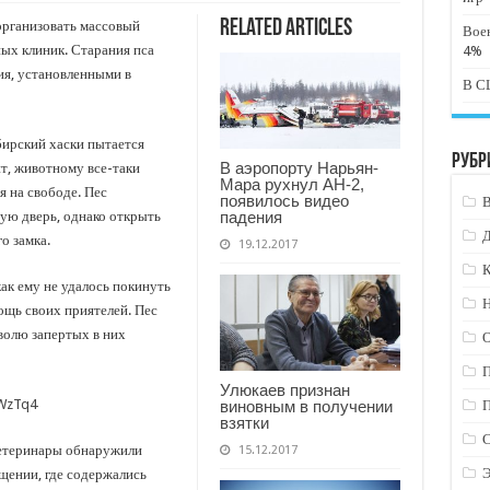
Related Articles
организовать массовый
Вое
ных клиник. Старания пса
4%
я, установленными в
В СШ
бирский хаски пытается
Рубр
В аэропорту Нарьян-
нт, животному все-таки
Мара рухнул АН-2,
я на свободе. Пес
появилось видео
падения
ую дверь, однако открыть
о замка.
19.12.2017
К
как ему не удалось покинуть
Н
ощь своих приятелей. Пес
волю запертых в них
Улюкаев признан
fWzTq4
виновным в получении
взятки
етеринары обнаружили
15.12.2017
щении, где содержались