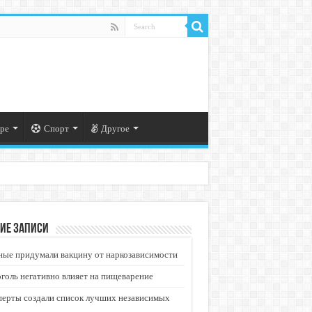
ре
Спорт
Другое
ие записи
ые придумали вакцину от наркозависимости
голь негативно влияет на пищеварение
перты создали список лучших независимых