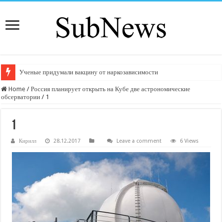
Ученые придумали вакцину от наркозависимости
Home
/
Россия планирует открыть на Кубе две астрономические
обсерватории
/
1
1
Кирилл
28.12.2017
Leave a comment
6 Views