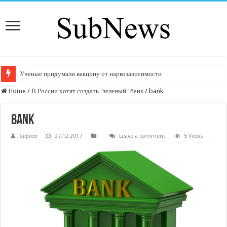
Ученые придумали вакцину от наркозависимости
Home
/
В России хотят создать "зеленый" банк
/
bank
bank
Кирилл
27.12.2017
Leave a comment
5 Views