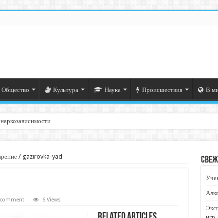
Общество
Культура
Наука
Происшествия
В м
 наркозависимости
ирение
/
gazirovka-yad
Свеж
Учен
Алко
a comment
6 Views
Экс
Related Articles
игр