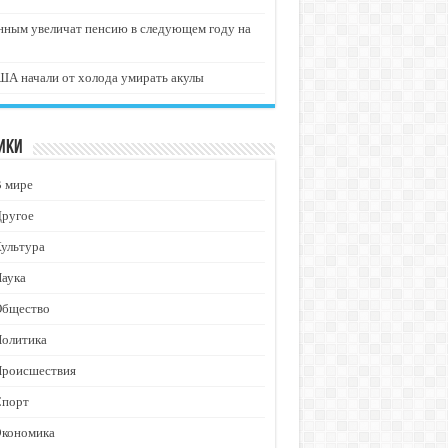
нным увеличат пенсию в следующем году на
А начали от холода умирать акулы
ики
В мире
Другое
ультура
аука
Общество
Политика
Происшествия
Спорт
Экономика