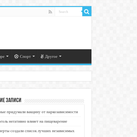
ире
Спорт
Другое
ие записи
ые придумали вакцину от наркозависимости
голь негативно влияет на пищеварение
перты создали список лучших независимых