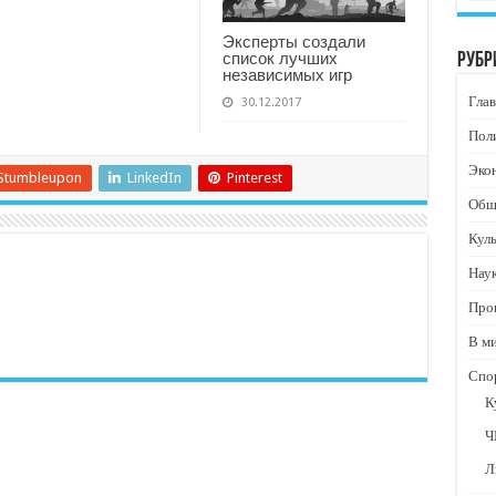
Эксперты создали
список лучших
Рубр
независимых игр
Глав
30.12.2017
Пол
Эко
Stumbleupon
LinkedIn
Pinterest
Общ
Кул
Нау
Про
В м
Спо
К
Ч
Л