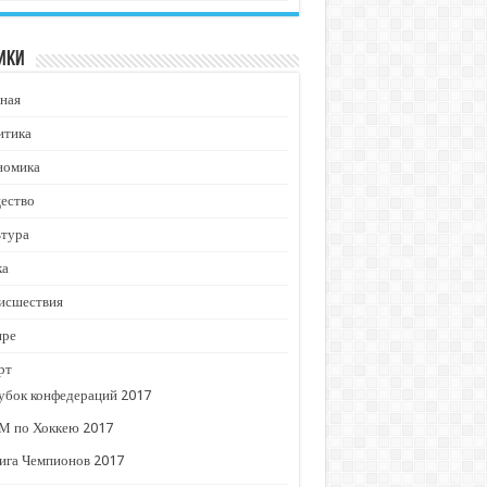
ики
ная
итика
номика
ество
ьтура
ка
исшествия
ире
рт
убок конфедераций 2017
М по Хоккею 2017
ига Чемпионов 2017