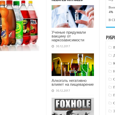
Вое
4%
В СШ
Ученые придумали
вакцину от
Рубр
наркозависимости
30.12.2017
К
Н
Алкоголь негативно
влияет на пищеварение
30.12.2017