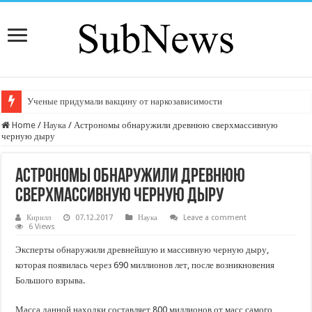
Ученые придумали вакцину от наркозависимости
Home
/
Наука
/
Астрономы обнаружили древнюю сверхмассивную
черную дыру
Астрономы обнаружили древнюю
сверхмассивную черную дыру
Кирилл
07.12.2017
Наука
Leave a comment
6 Views
Эксперты обнаружили древнейшую и массивную черную дыру,
которая появилась через 690 миллионов лет, после возникновения
Большого взрыва.
Масса данной находки составляет 800 миллионов от масс самого