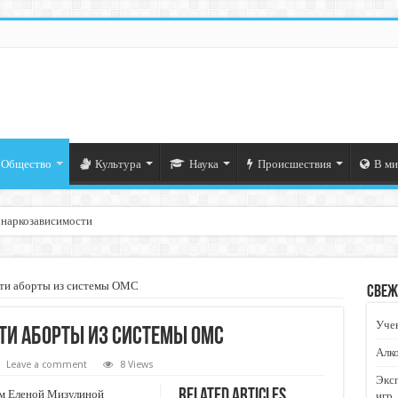
Общество
Культура
Наука
Происшествия
В ми
 наркозависимости
сти аборты из системы ОМС
Свеж
Учен
ти аборты из системы ОМС
Алко
Leave a comment
8 Views
Экс
Related Articles
м Еленой Мизулиной
игр