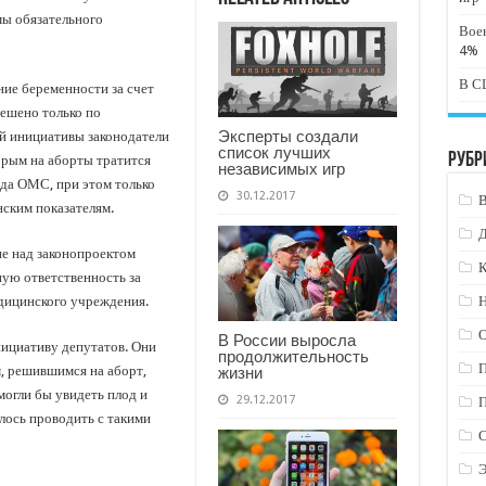
мы обязательного
Вое
4%
В СШ
ние беременности за счет
ешено только по
Эксперты создали
й инициативы законодатели
список лучших
Рубр
орым на аборты тратится
независимых игр
да ОМС, при этом только
30.12.2017
ским показателям.
е над законопроектом
К
ую ответственность за
дицинского учреждения.
Н
В России выросла
нициативу депутатов. Они
продолжительность
, решившимся на аборт,
жизни
могли бы увидеть плод и
29.12.2017
лось проводить с такими