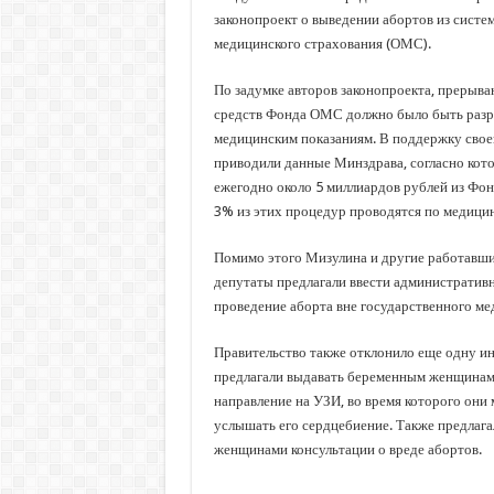
законопроект о выведении абортов из систе
медицинского страхования (ОМС).
По задумке авторов законопроекта, прерыва
средств Фонда ОМС должно было быть разр
медицинским показаниям. В поддержку свое
приводили данные Минздрава, согласно кот
ежегодно около 5 миллиардов рублей из Фон
3% из этих процедур проводятся по медицин
Помимо этого Мизулина и другие работавши
депутаты предлагали ввести административн
проведение аборта вне государственного ме
Правительство также отклонило еще одну и
предлагали выдавать беременным женщинам
направление на УЗИ, во время которого они 
услышать его сердцебиение. Также предлага
женщинами консультации о вреде абортов.