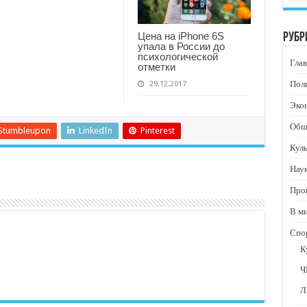
Цена на iPhone 6S
Рубр
упала в России до
психологической
Глав
отметки
Пол
29.12.2017
Эко
Общ
Stumbleupon
LinkedIn
Pinterest
Кул
Нау
Про
В м
Спо
К
Ч
Л