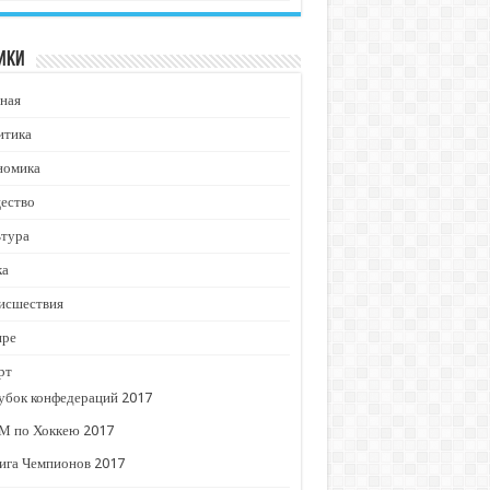
ики
ная
итика
номика
ество
ьтура
ка
исшествия
ире
рт
убок конфедераций 2017
М по Хоккею 2017
ига Чемпионов 2017