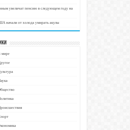
нным увеличат пенсию в следующем году на
А начали от холода умирать акулы
ики
В мире
Другое
ультура
аука
Общество
Политика
Происшествия
Спорт
Экономика