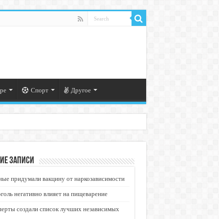
ре
Спорт
Другое
ие записи
ые придумали вакцину от наркозависимости
голь негативно влияет на пищеварение
перты создали список лучших независимых