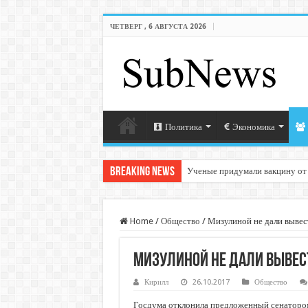
ЧЕТВЕРГ , 6 АВГУСТА 2026
Политика
Экономика
Breaking News
Ученые придумали вакцину от
Home
/
Общество
/
Мизулиной не дали выве
Мизулиной не дали вывес
Кирилл
26.10.2017
Общество
Госдума отклонила предложенный сенаторо