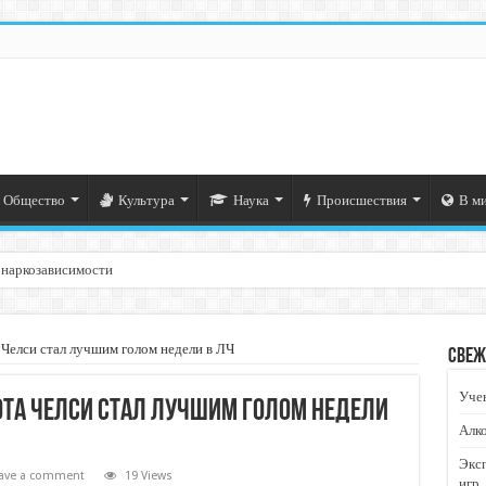
Общество
Культура
Наука
Происшествия
В м
 наркозависимости
Челси стал лучшим голом недели в ЛЧ
Свеж
Учен
ота Челси стал лучшим голом недели
Алко
Экс
ave a comment
19 Views
игр