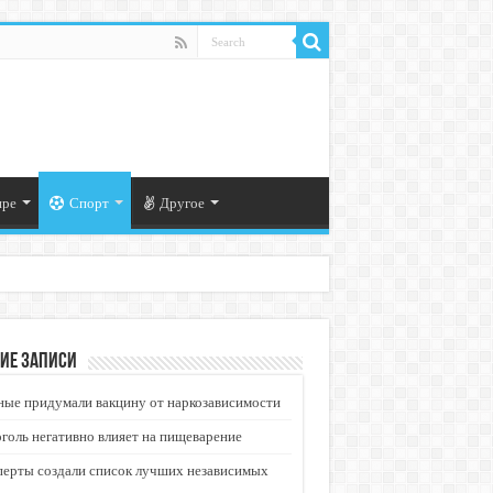
ире
Спорт
Другое
ие записи
ые придумали вакцину от наркозависимости
голь негативно влияет на пищеварение
перты создали список лучших независимых