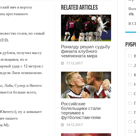
Related Articles
ский мяч в ворота
Вое
тапа престижного
4%
В СШ
ножество голов, но самый
3:3).
Рубр
Роналду решил судьбу
финала клубного
я дублем, получил массу
чемпионата мира
лельщиков, но и
17.12.2017
рный удар с 12 метров с
 недели Лиги чемпионов».
К
Н
о, Лайк, Супер и Ничего
вается больше всего,
Российские
болельщики стали
Ювентус), ну а замыкает
терпимее к
футболистам-геям
мяч нашего
к М).
14.12.2017