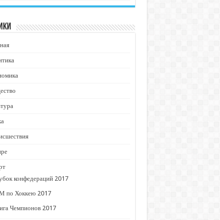
ики
ная
итика
номика
ество
ьтура
ка
исшествия
ире
рт
убок конфедераций 2017
М по Хоккею 2017
ига Чемпионов 2017