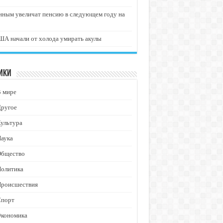
нным увеличат пенсию в следующем году на
А начали от холода умирать акулы
ики
В мире
Другое
ультура
аука
Общество
Политика
Происшествия
Спорт
Экономика