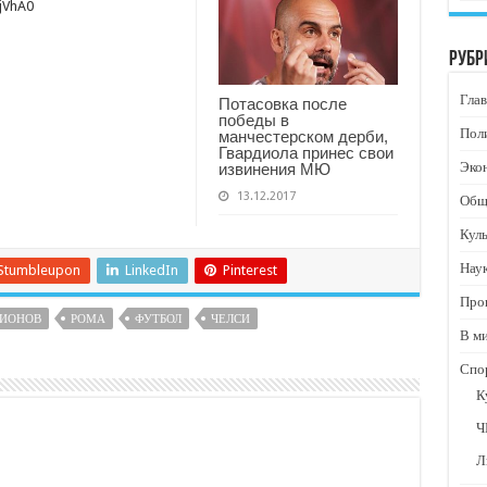
jVhA0
Рубр
Глав
Потасовка после
победы в
Пол
манчестерском дерби,
Гвардиола принес свои
Эко
извинения МЮ
13.12.2017
Общ
Кул
Нау
Stumbleupon
LinkedIn
Pinterest
Про
ПИОНОВ
РОМА
ФУТБОЛ
ЧЕЛСИ
В м
Спо
К
Ч
Л