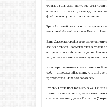
Форвард Ромы Эдин Джеко забил фантастиче
английского «Челси» в рамках группового э
футбольного турнира Лиги чемпионов.
Третий игровой день ЛЧ подарил зрителям м
зрелищный был забит в матче Челси — Рома (
Эдин Джеко, который в этом матче отметилс
лесных отзывов и комментариев не только бо
авторитетных футбольных изданий. Его шика
лету заслужил звание «самого лучшего гола
Из четырех вариантов в голосовании — Брав
себе — за последний вариант, который оцени
проголосовали 49% пользователей.
Вторым в топе идет гол Миралема Пьянича (
тройку лучших голов недели великолепный 
соотечественника Дениса Глушакова (Спарта