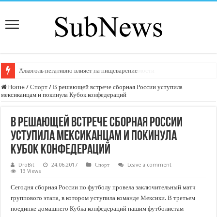
Ученые придумали вакцину от наркозависимости
Алкоголь негативно влияет на пищеварение
Home
/
Спорт
/
В решающей встрече сборная России уступила
мексиканцам и покинула Кубок конфедераций
В решающей встрече сборная России
уступила мексиканцам и покинула
Кубок конфедераций
DroBit
24.06.2017
Спорт
Leave a comment
13 Views
Сегодня сборная России по футболу провела заключительный матч
группового этапа, в котором уступила команде Мексики. В третьем
поединке домашнего Кубка конфедераций нашим футболистам