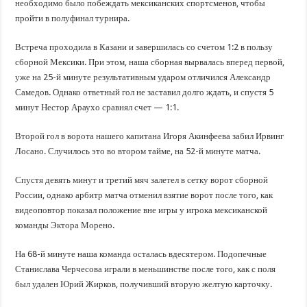
необходимо было побеждать мексиканских спортсменов, чтобы
пройти в полуфинал турнира.
Встреча проходила в Казани и завершилась со счетом 1:2 в пользу
сборной Мексики. При этом, наша сборная вырвалась вперед первой,
уже на 25-й минуте результативным ударом отличился Александр
Самедов. Однако ответный гол не заставил долго ждать, и спустя 5
минут Нестор Араухо сравнял счет — 1:1.
Второй гол в ворота нашего капитана Игоря Акинфеева забил Ирвинг
Лосано. Случилось это во втором тайме, на 52-й минуте матча.
Спустя девять минут и третий мяч залетел в сетку ворот сборной
России, однако арбитр матча отменил взятие ворот после того, как
видеоповтор показал положение вне игры у игрока мексиканской
команды Эктора Морено.
На 68-й минуте наша команда осталась вдесятером. Подопечные
Станислава Черчесова играли в меньшинстве после того, как с поля
был удален Юрий Жирков, получивший вторую желтую карточку.