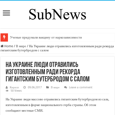
Ученые придумали вакцину от наркозависимости
Home
/
В мире
/
На Украине люди отравились изготовленным ради рекорда
гигантским бутербродом с салом
На Украине люди отравились
изготовленным ради рекорда
гигантским бутербродом с салом
Кирилл
09.06.2017
В мире
Leave a comment
50 Views
На Украине люди массово отравились гигантским бутербродом из сала,
изготовленным в форме национального герба страны. Об этом
сообщают местные СМИ.