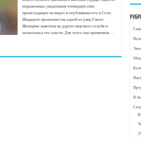
пораженных увиденным очевидцев снял
происходящее на видео и опубликовал его в Сети.
Рубр
Инцидент произошел на одной из улиц Глазго.
Женщина заметила на дороге мертвого голубя и
Глав
попыталась его спасти. Для этого она применила …
Пол
Эко
Общ
Кул
Нау
Про
В м
Спо
К
Ч
Л