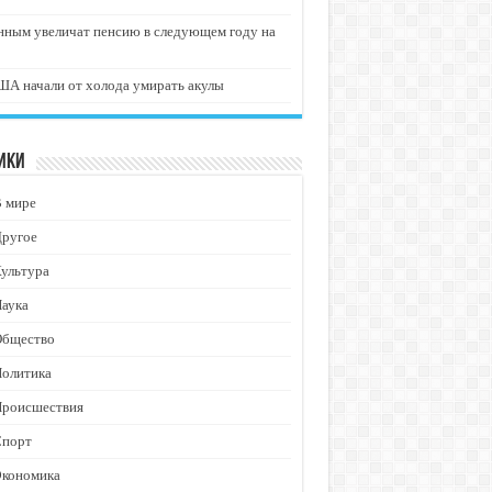
нным увеличат пенсию в следующем году на
А начали от холода умирать акулы
ики
В мире
Другое
ультура
аука
Общество
Политика
Происшествия
Спорт
Экономика