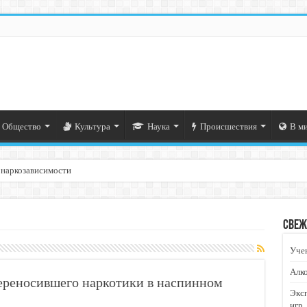
Общество
Культура
Наука
Происшествия
В м
 наркозависимости
Свеж
Учен
Алко
переносившего наркотики в наспинном
Экс
игр