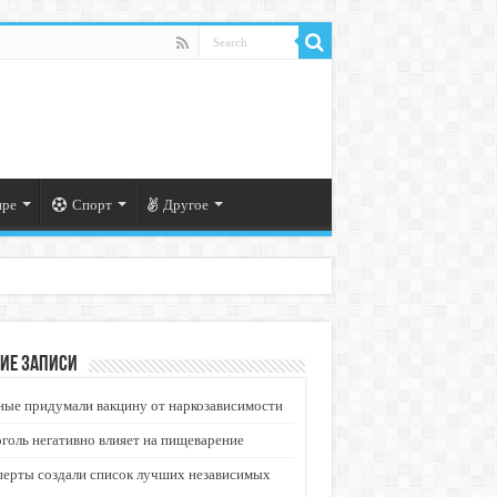
ире
Спорт
Другое
ие записи
ые придумали вакцину от наркозависимости
голь негативно влияет на пищеварение
перты создали список лучших независимых