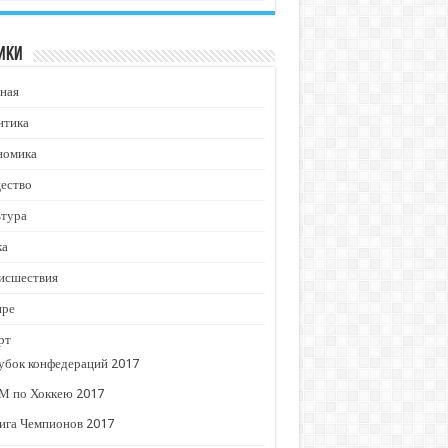
ики
ная
итика
номика
ество
ьтура
ка
исшествия
ире
рт
убок конфедераций 2017
М по Хоккею 2017
ига Чемпионов 2017