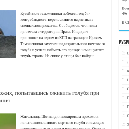
Вое
Кувейтские таможенники поймали голубя-
4%
контрабандиста, переносившего наркотики в
В СШ
специальном рюкзачке. Сообщается, что птица
прилетела с территории Ирака. Инцидент
произошел на одном из КПП на границе с Ираком.
Рубр
Таможенники заметили подозрительного почтового
голубя и успели поймать его прежде, чем он улетит
вглубь страны. На спине у птицы был найден
К
Н
ожих, попытавшись оживить голубя при
ания
Жительница Шотландии шокировала прохожих,
попытавшись оживить мертвого голубя с помощью
искусственного дыхания и массажа сердца. Один из