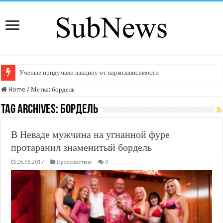
Ученые придумали вакцину от наркозависимости
Home
/
Метка:
бордель
Tag Archives:
бордель
В Неваде мужчина на угнанной фуре
протаранил знаменитый бордель
26.05.2017
Происшествия
0