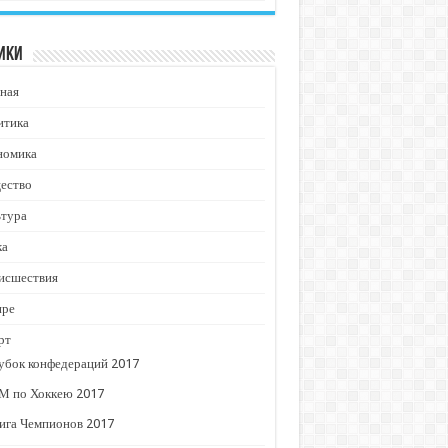
ики
ная
итика
номика
ество
ьтура
ка
исшествия
ире
рт
убок конфедераций 2017
М по Хоккею 2017
ига Чемпионов 2017