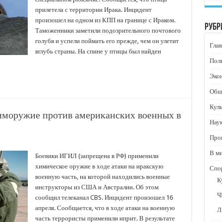
прилетела с территории Ирака. Инцидент
произошел на одном из КПП на границе с Ираком.
Рубр
Таможенники заметили подозрительного почтового
голубя и успели поймать его прежде, чем он улетит
Глав
вглубь страны. На спине у птицы был найден
Пол
Эко
Общ
Кул
моружие против американских военных в
Нау
Про
В м
Боевики ИГИЛ (запрещена в РФ) применили
химическое оружие в ходе атаки на иракскую
Спо
военную часть, на которой находились военные
К
инструкторы из США и Австралии. Об этом
Ч
сообщил телеканал CBS. Инцидент произошел 16
апреля. Сообщается, что в ходе атаки на военную
Л
часть террористы применили иприт. В результате