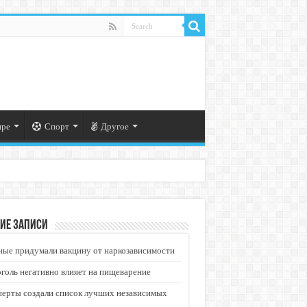
ире
Спорт
Другое
ие записи
ые придумали вакцину от наркозависимости
голь негативно влияет на пищеварение
перты создали список лучших независимых