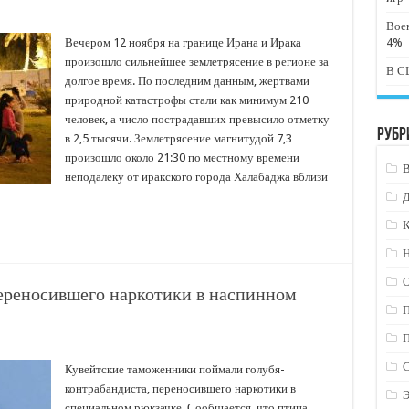
Вое
Вечером 12 ноября на границе Ирана и Ирака
4%
произошло сильнейшее землетрясение в регионе за
В СШ
долгое время. По последним данным, жертвами
природной катастрофы стали как минимум 210
человек, а число пострадавших превысило отметку
Рубр
в 2,5 тысячи. Землетрясение магнитудой 7,3
произошло около 21:30 по местному времени
неподалеку от иракского города Халабаджа вблизи
К
Н
переносившего наркотики в наспинном
Кувейтские таможенники поймали голубя-
контрабандиста, переносившего наркотики в
специальном рюкзачке. Сообщается, что птица