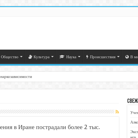
Общество
Культура
Наука
Происшествия
В м
 наркозависимости
Свеж
Учен
Алко
ения в Иране пострадали более 2 тыс.
Экс
игр