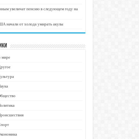
нным увеличат пенсию в следующем году на
А начали от холода умирать акулы
ики
В мире
Другое
ультура
аука
Общество
Политика
Происшествия
Спорт
Экономика