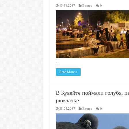
13.11.2017
В мире
0
…
Read More »
В Кувейте поймали голубя, 
рюкзачке
23.05.2017
В мире
0